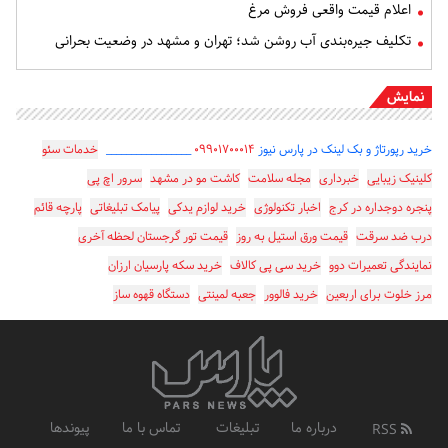
اعلام قیمت واقعی فروش مرغ
تکلیف جیره‌بندی آب روشن شد؛ تهران و مشهد در وضعیت بحرانی
نمایش
خرید رپورتاژ و بک لینک در پارس نیوز
۰۹۹۰۱۷۰۰۰۱۴
_________________
خدمات سئو
کلینیک زیبایی
خبرداری
مجله سلامت
کاشت مو در مشهد
سرور اچ پی
پنجره دوجداره در کرج
اخبار تکنولوژی
خرید لوازم یدکی
پیامک تبلیغاتی
پارچه قائم
درب ضد سرقت
قیمت ورق استیل به روز
قیمت تور گرجستان لحظه آخری
نمایندگی تعمیرات دوو
خرید سی پی کالاف
خرید سکه پارسیان ارزان
مرز خلوت برای اربعین
خرید فالوور
جعبه لمینتی
دستگاه قهوه ساز
درباره ما
تبلیغات
تماس با ما
پیوندها
RSS