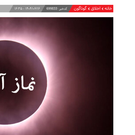
خانه
اخلاق
گوناگون
کدخبر:
699833
۱۴۰۴/۰۶/۱۶ - ۱۶:۳۵