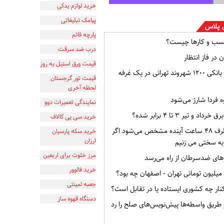
خرید لوازم یدکی
پیامک تبلیغاتی
 پلاس
پارچه قائم
سب و کارها چیست؟
درب ضد سرقت
 در فاز انتظار
قیمت ورق استیل به روز
افشای اطلاعات بانکی ۱۲۰۰ شهروند تهرانی در یک غرفه
قیمت تور گرجستان
لحظه آخری
ه فردا شارژ می‌شود
نمایندگی تعمیرات دوو
و تیر ۳ تا ۴ برابر شده؟
خرید سی پی کالاف
وضعیت ایران ظرف ۴۸ ساعت آینده مشخص می‌شود اگر
خرید سکه پارسیان
ارزان
به سختی می زنیم
مرز خلوت برای اربعین
ای ضدسرطان از راه می‌رسد
خرید فالوور
جعبه لمینتی
ار چه کشوری ایستاده یا در تقابل است؟
دستگاه قهوه ساز
از طریق واسطه‌ها پیش‌نویس‌های صلح را رد