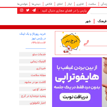
زندگی
سلامت
فناوری
ایثار
اخلاق
فکاهی
دیدنی‌ها
خواندنی‌ها
پارس را در فضای مجازی دنبال کنید
رهنگ
شهر
خرید رپورتاژ و بک لینک
در پارس نیوز
۰۹۹۰۱۷۰۰۰۱۴
_________________
خدمات سئو
کلینیک زیبایی
خبرداری
مجله سلامت
کاشت مو در مشهد
سرور اچ پی
پنجره دوجداره در کرج
اخبار تکنولوژی