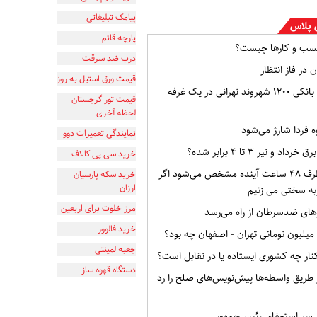
پیامک تبلیغاتی
 پلاس
پارچه قائم
سب و کارها چیست؟
درب ضد سرقت
 در فاز انتظار
قیمت ورق استیل به روز
افشای اطلاعات بانکی ۱۲۰۰ شهروند تهرانی در یک غرفه
قیمت تور گرجستان
لحظه آخری
ه فردا شارژ می‌شود
نمایندگی تعمیرات دوو
و تیر ۳ تا ۴ برابر شده؟
خرید سی پی کالاف
وضعیت ایران ظرف ۴۸ ساعت آینده مشخص می‌شود اگر
خرید سکه پارسیان
ارزان
به سختی می زنیم
مرز خلوت برای اربعین
ای ضدسرطان از راه می‌رسد
خرید فالوور
جعبه لمینتی
ار چه کشوری ایستاده یا در تقابل است؟
دستگاه قهوه ساز
از طریق واسطه‌ها پیش‌نویس‌های صلح را رد
ر سر استعفای رئیس‌جمهور