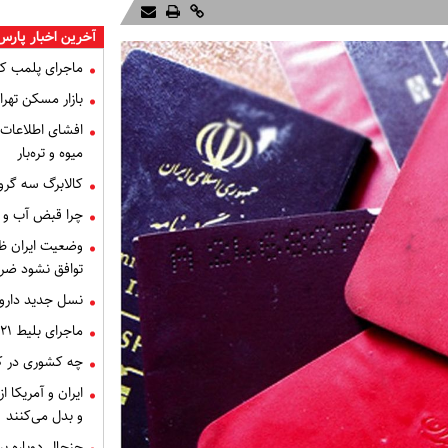
آخرین اخبار پارس
ماجرای پلمب ک
بازار مسکن تهران
میوه و تره‌بار
کالابرگ سه گرو
چرا قبض آب و برق خرداد 
توافق نشود ضر
نسل جدید داروه
ماجرای بلیط ۲۱ میلیون تومانی تهران - اصفهان چه بود؟
چه کشوری در کن
ایران و آمریکا 
و بدل می‌کنند
جنجال دوباره ب