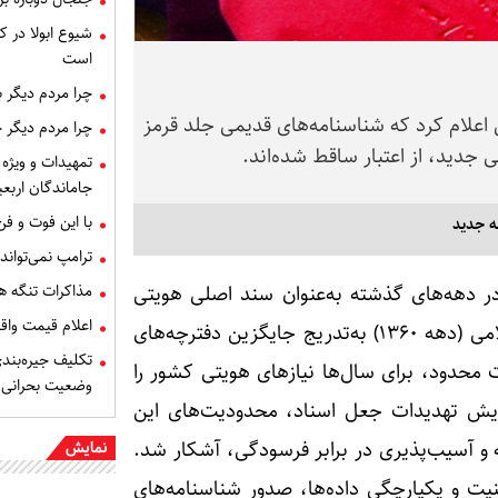
شیوع ابولا در کن
است
چرا مردم دیگر 
اعلام کرد که شناسنامه‌های قدیمی جلد قرمز
چرا مردم دیگر 
 جدید، از اعتبار ساقط شده‌اند.
تمهیدات و ویژه 
جاماندگان اربعی
با این فوت و ف
ه جدید
ترامپ نمی‌تواند
در دهه‌های گذشته به‌عنوان سند اصلی هویتی
مذاکرات تنگه ه
اعلام قیمت وا
شهروندان ایرانی صادر می‌شدند، از اوایل انقلاب اسلامی (دهه ۱۳۶۰) به‌تدریج جایگزین دفترچه‌های
تکلیف جیره‌بند
 محدود، برای سال‌ها نیاز‌های هویتی کشور را
وضعیت بحرانی
فزایش تهدیدات جعل اسناد، محدودیت‌های این
ه و آسیب‌پذیری در برابر فرسودگی، آشکار شد.
نمایش
قای امنیت و یکپارچگی داده‌ها، صدور شناسنامه‌های