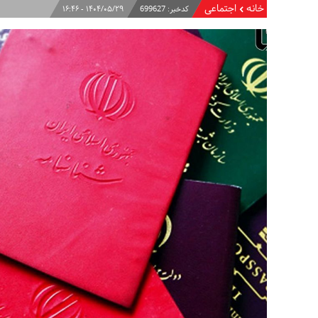
خانه
اجتماعی
کدخبر:
699627
۱۴۰۴/۰۵/۲۹ - ۱۶:۴۶