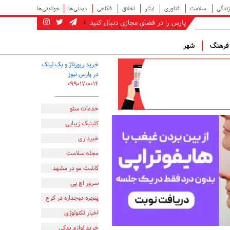
زندگی
سلامت
فناوری
ایثار
اخلاق
فکاهی
دیدنی‌ها
خواندنی‌ها
پارس را در فضای مجازی دنبال کنید
رهنگ
شهر
خرید رپورتاژ و بک لینک
در پارس نیوز
۰۹۹۰۱۷۰۰۰۱۴
_________________
خدمات سئو
کلینیک زیبایی
خبرداری
مجله سلامت
کاشت مو در مشهد
سرور اچ پی
پنجره دوجداره در کرج
اخبار تکنولوژی
خرید لوازم یدکی