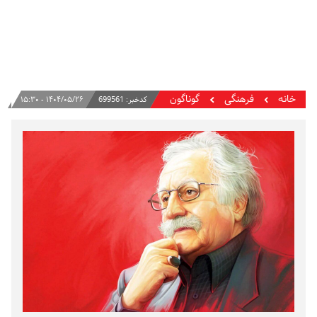
خانه
فرهنگی
گوناگون
کدخبر:
699561
۱۴۰۴/۰۵/۲۶ - ۱۵:۳۰