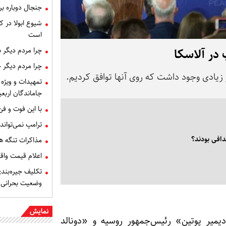
جنجال دوباره ب
شیوع ابولا در کن
است
چرا مردم دیگر 
 در آلاسکا
چرا مردم دیگر 
 زیادی وجود داشت که روی آنها توافق کردیم.
تمهیدات و ویژه 
جاماندگان اربعی
با این فوت و ف
ترامپ نمی‌تواند
افی بودند؟
مذاکرات تنگه ه
اعلام قیمت وا
تکلیف جیره‌بند
وضعیت بحرانی
نمایش
یمیر پوتین» رئیس‌جمهور روسیه و «دونالد