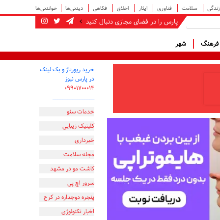
زندگی
سلامت
فناوری
ایثار
اخلاق
فکاهی
دیدنی‌ها
خواندنی‌ها
پارس را در فضای مجازی دنبال کنید
رهنگ
شهر
خرید رپورتاژ و بک لینک
در پارس نیوز
۰۹۹۰۱۷۰۰۰۱۴
_________________
خدمات سئو
کلینیک زیبایی
خبرداری
مجله سلامت
کاشت مو در مشهد
سرور اچ پی
پنجره دوجداره در کرج
اخبار تکنولوژی