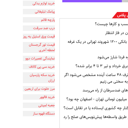
خرید لوازم یدکی
پیامک تبلیغاتی
 پلاس
پارچه قائم
سب و کارها چیست؟
درب ضد سرقت
 در فاز انتظار
قیمت ورق استیل به روز
افشای اطلاعات بانکی ۱۲۰۰ شهروند تهرانی در یک غرفه
قیمت تور گرجستان
لحظه آخری
ه فردا شارژ می‌شود
نمایندگی تعمیرات دوو
و تیر ۳ تا ۴ برابر شده؟
خرید سی پی کالاف
وضعیت ایران ظرف ۴۸ ساعت آینده مشخص می‌شود اگر
خرید سکه پارسیان
ارزان
به سختی می زنیم
مرز خلوت برای اربعین
ای ضدسرطان از راه می‌رسد
خرید فالوور
جعبه لمینتی
ار چه کشوری ایستاده یا در تقابل است؟
دستگاه قهوه ساز
از طریق واسطه‌ها پیش‌نویس‌های صلح را رد