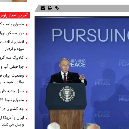
آخرین اخبار پارس
ماجرای پلمب ک
بازار مسکن تهران
میوه و تره‌بار
کالابرگ سه گرو
چرا قبض آب و برق خرداد 
توافق نشود ضر
نسل جدید داروه
ماجرای بلیط ۲۱ میلیون تومانی تهران - اصفهان چه بود؟
چه کشوری در کن
ایران و آمریکا 
و بدل می‌کنند