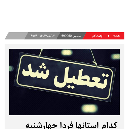
خانه
اجتماعی
کدخبر:
699260
۱۴۰۴/۰۵/۰۷ - ۱۴:۵۴
کدام استانها فردا چهارشنبه