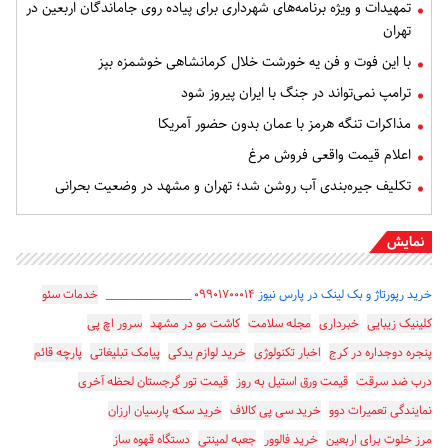
تمهیدات و ویژه برنامه‌های شهرداری برای پیاده روی جاماندگان اربعین در
تهران
با این فوت و فن یه خورشت خلال کرمانشاهی خوشمزه بپز
ترامپ نمی‌تواند در جنگ با ایران پیروز شود
مذاکرات تنگه هرمز با عمان بدون حضور آمریکا
اعلام قیمت واقعی فروش مرغ
تکلیف جیره‌بندی آب روشن شد؛ تهران و مشهد در وضعیت بحرانی
نمایش
خرید رپورتاژ و بک لینک در پارس نیوز
۰۹۹۰۱۷۰۰۰۱۴
_________________
خدمات سئو
کلینیک زیبایی
خبرداری
مجله سلامت
کاشت مو در مشهد
سرور اچ پی
پنجره دوجداره در کرج
اخبار تکنولوژی
خرید لوازم یدکی
پیامک تبلیغاتی
پارچه قائم
درب ضد سرقت
قیمت ورق استیل به روز
قیمت تور گرجستان لحظه آخری
نمایندگی تعمیرات دوو
خرید سی پی کالاف
خرید سکه پارسیان ارزان
مرز خلوت برای اربعین
خرید فالوور
جعبه لمینتی
دستگاه قهوه ساز