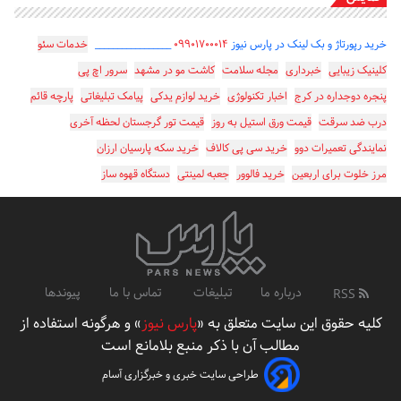
خرید رپورتاژ و بک لینک در پارس نیوز
۰۹۹۰۱۷۰۰۰۱۴
_________________
خدمات سئو
کلینیک زیبایی
خبرداری
مجله سلامت
کاشت مو در مشهد
سرور اچ پی
پنجره دوجداره در کرج
اخبار تکنولوژی
خرید لوازم یدکی
پیامک تبلیغاتی
پارچه قائم
درب ضد سرقت
قیمت ورق استیل به روز
قیمت تور گرجستان لحظه آخری
نمایندگی تعمیرات دوو
خرید سی پی کالاف
خرید سکه پارسیان ارزان
مرز خلوت برای اربعین
خرید فالوور
جعبه لمینتی
دستگاه قهوه ساز
درباره ما
تبلیغات
تماس با ما
پیوندها
RSS
کلیه حقوق این سایت متعلق به «
پارس نیوز
» و هرگونه استفاده از
مطالب آن با ذکر منبع بلامانع است
طراحی سایت خبری و خبرگزاری آسام