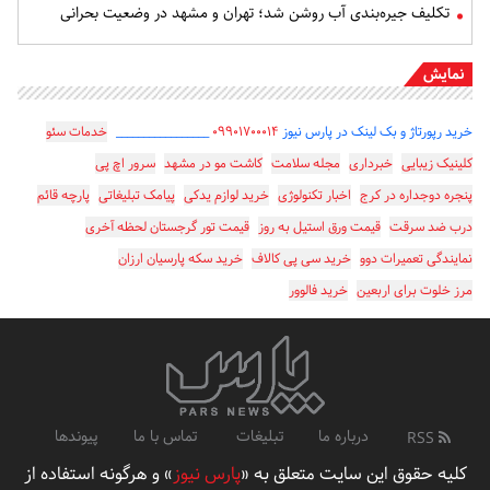
تکلیف جیره‌بندی آب روشن شد؛ تهران و مشهد در وضعیت بحرانی
نمایش
خرید رپورتاژ و بک لینک در پارس نیوز
۰۹۹۰۱۷۰۰۰۱۴
_________________
خدمات سئو
کلینیک زیبایی
خبرداری
مجله سلامت
کاشت مو در مشهد
سرور اچ پی
پنجره دوجداره در کرج
اخبار تکنولوژی
خرید لوازم یدکی
پیامک تبلیغاتی
پارچه قائم
درب ضد سرقت
قیمت ورق استیل به روز
قیمت تور گرجستان لحظه آخری
نمایندگی تعمیرات دوو
خرید سی پی کالاف
خرید سکه پارسیان ارزان
مرز خلوت برای اربعین
خرید فالوور
درباره ما
تبلیغات
تماس با ما
پیوندها
RSS
کلیه حقوق این سایت متعلق به «
پارس نیوز
» و هرگونه استفاده از