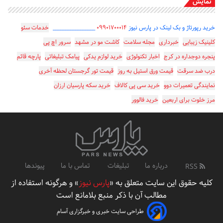
نمایش
خرید رپورتاژ و بک لینک در پارس نیوز
۰۹۹۰۱۷۰۰۰۱۴
_________________
خدمات سئو
کلینیک زیبایی
خبرداری
مجله سلامت
کاشت مو در مشهد
سرور اچ پی
پنجره دوجداره در کرج
اخبار تکنولوژی
خرید لوازم یدکی
پیامک تبلیغاتی
پارچه قائم
درب ضد سرقت
قیمت ورق استیل به روز
قیمت تور گرجستان لحظه آخری
نمایندگی تعمیرات دوو
خرید سی پی کالاف
خرید سکه پارسیان ارزان
مرز خلوت برای اربعین
خرید فالوور
درباره ما
تبلیغات
تماس با ما
پیوندها
RSS
کلیه حقوق این سایت متعلق به «
پارس نیوز
» و هرگونه استفاده از
مطالب آن با ذکر منبع بلامانع است
طراحی سایت خبری و خبرگزاری آسام