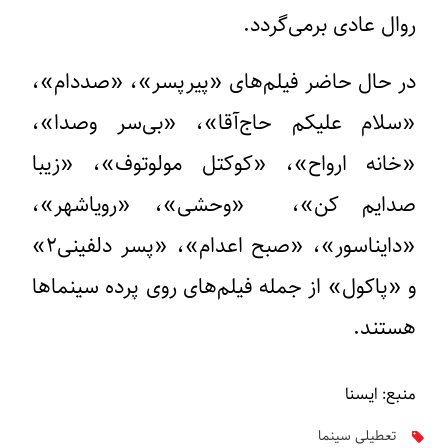
روال عادی برمی‌گردد.
در حال حاضر فیلم‌های «پیرپسر»، «صددام»،
«سلام علیکم حاج‌آقا»، «بی‌سر وصدا»،
«خانه ارواح»، «کوکتل مولوتوف»، «زیبا
صدایم کن»، ‌ «وحشی»، «رویاشهر»،
«دایناسور»، «صبح اعدام»، «پسر دلفینی۲»
و «پاکول» از جمله فیلم‌های روی پرده سینماها
هستند.
منبع: ایسنا
تعطیلی سینما