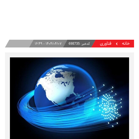
خانه
فناوری
کدخبر:
698735
۱۴۰۴/۰۴/۰۷ - ۱۶:۴۹