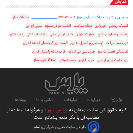
نمایش
خرید رپورتاژ و بک لینک در پارس نیوز
۰۹۹۰۱۷۰۰۰۱۴
_________________
خدمات سئو
کلینیک زیبایی
خبرداری
مجله سلامت
کاشت مو در مشهد
سرور اچ پی
پنجره دوجداره در کرج
اخبار تکنولوژی
خرید لوازم یدکی
پیامک تبلیغاتی
پارچه قائم
درب ضد سرقت
قیمت ورق استیل به روز
قیمت تور گرجستان لحظه آخری
نمایندگی تعمیرات دوو
خرید سی پی کالاف
خرید سکه پارسیان ارزان
مرز خلوت برای اربعین
خرید فالوور
جعبه لمینتی
دستگاه قهوه ساز
درباره ما
تبلیغات
تماس با ما
پیوندها
RSS
کلیه حقوق این سایت متعلق به «
پارس نیوز
» و هرگونه استفاده از
مطالب آن با ذکر منبع بلامانع است
طراحی سایت خبری و خبرگزاری آسام