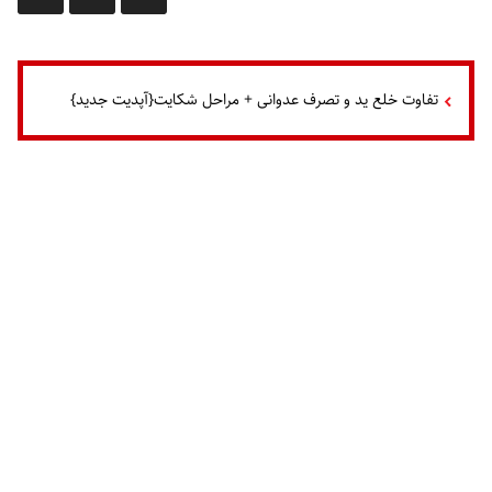
تفاوت خلع ید و تصرف عدوانی + مراحل شکایت{آپدیت جدید}