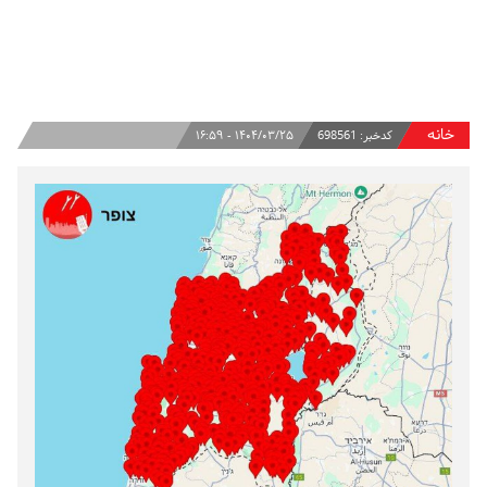
خانه
کدخبر:
698561
۱۴۰۴/۰۳/۲۵ - ۱۶:۵۹