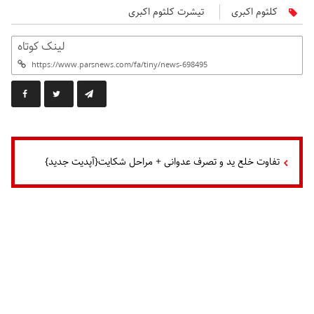
کلثوم اکبری
تیشرت کلثوم اکبری
لینک کوتاه
تفاوت خلع ید و تصرف عدوانی + مراحل شکایت{آپدیت جدید}