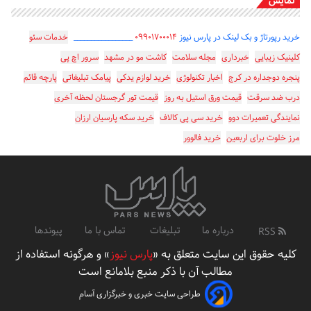
نمایش
خرید رپورتاژ و بک لینک در پارس نیوز
۰۹۹۰۱۷۰۰۰۱۴
_________________
خدمات سئو
کلینیک زیبایی
خبرداری
مجله سلامت
کاشت مو در مشهد
سرور اچ پی
پنجره دوجداره در کرج
اخبار تکنولوژی
خرید لوازم یدکی
پیامک تبلیغاتی
پارچه قائم
درب ضد سرقت
قیمت ورق استیل به روز
قیمت تور گرجستان لحظه آخری
نمایندگی تعمیرات دوو
خرید سی پی کالاف
خرید سکه پارسیان ارزان
مرز خلوت برای اربعین
خرید فالوور
درباره ما
تبلیغات
تماس با ما
پیوندها
RSS
کلیه حقوق این سایت متعلق به «
پارس نیوز
» و هرگونه استفاده از
مطالب آن با ذکر منبع بلامانع است
طراحی سایت خبری و خبرگزاری آسام