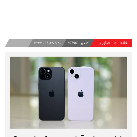
خانه
فناوری
کدخبر:
697961
۱۴۰۴/۰۲/۲۰ - ۱۲:۳۳