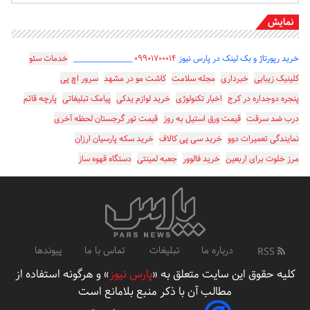
نمایش
خرید رپورتاژ و بک لینک در پارس نیوز
۰۹۹۰۱۷۰۰۰۱۴
_________________
خدمات سئو
کلینیک زیبایی
خبرداری
مجله سلامت
کاشت مو در مشهد
سرور اچ پی
پنجره دوجداره در کرج
اخبار تکنولوژی
خرید لوازم یدکی
پیامک تبلیغاتی
پارچه قائم
درب ضد سرقت
قیمت ورق استیل به روز
قیمت تور گرجستان لحظه آخری
نمایندگی تعمیرات دوو
خرید سی پی کالاف
خرید سکه پارسیان ارزان
مرز خلوت برای اربعین
خرید فالوور
جعبه لمینتی
دستگاه قهوه ساز
درباره ما
تبلیغات
تماس با ما
پیوندها
RSS
کلیه حقوق این سایت متعلق به «
پارس نیوز
» و هرگونه استفاده از
مطالب آن با ذکر منبع بلامانع است