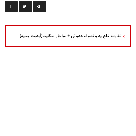
تفاوت خلع ید و تصرف عدوانی + مراحل شکایت{آپدیت جدید}