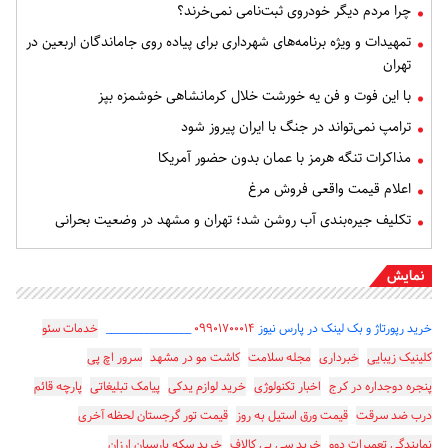
چرا مردم دیگر خودروی ثبت‌نامی نمی‌خرند؟
تمهیدات و ویژه برنامه‌های شهرداری برای پیاده روی جاماندگان اربعین در
تهران
با این فوت و فن یه خورشت خلال کرمانشاهی خوشمزه بپز
ترامپ نمی‌تواند در جنگ با ایران پیروز شود
مذاکرات تنگه هرمز با عمان بدون حضور آمریکا
اعلام قیمت واقعی فروش مرغ
تکلیف جیره‌بندی آب روشن شد؛ تهران و مشهد در وضعیت بحرانی
نمایش
خرید رپورتاژ و بک لینک در پارس نیوز
۰۹۹۰۱۷۰۰۰۱۴
_________________
خدمات سئو
کلینیک زیبایی
خبرداری
مجله سلامت
کاشت مو در مشهد
سرور اچ پی
پنجره دوجداره در کرج
اخبار تکنولوژی
خرید لوازم یدکی
پیامک تبلیغاتی
پارچه قائم
درب ضد سرقت
قیمت ورق استیل به روز
قیمت تور گرجستان لحظه آخری
نمایندگی تعمیرات دوو
خرید سی پی کالاف
خرید سکه پارسیان ارزان