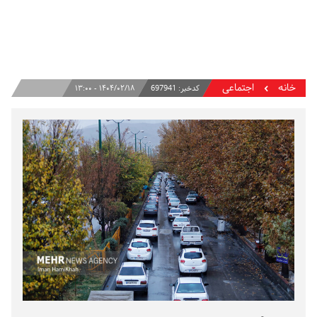
خانه
اجتماعی
کدخبر:
697941
۱۴۰۴/۰۲/۱۸ - ۱۳:۰۰