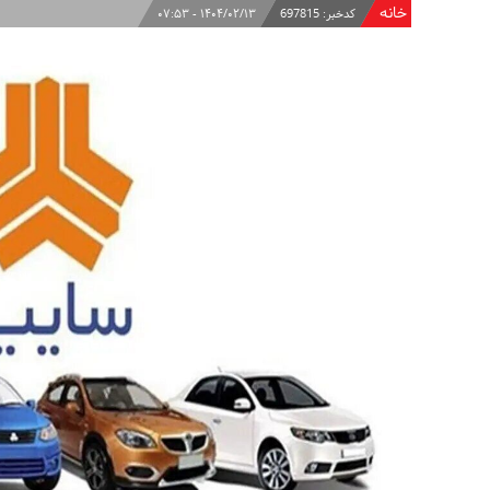
خانه
کدخبر:
697815
۱۴۰۴/۰۲/۱۳ - ۰۷:۵۳