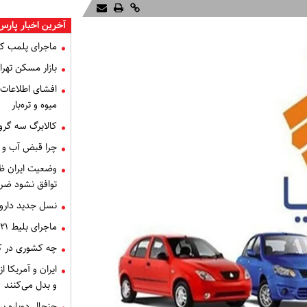
آخرین اخبار پارس
ماجرای پلمب ک
بازار مسکن تهران
میوه و تره‌بار
کالابرگ سه گرو
چرا قبض آب و برق خرداد 
توافق نشود ضر
نسل جدید داروه
ماجرای بلیط ۲۱ میلیون تومانی تهران - اصفهان چه بود؟
چه کشوری در کن
ایران و آمریکا 
و بدل می‌کنند
جنجال دوباره ب