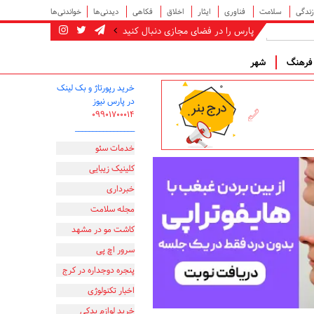
زندگی
سلامت
فناوری
ایثار
اخلاق
فکاهی
دیدنی‌ها
خواندنی‌ها
پارس را در فضای مجازی دنبال کنید
رهنگ
شهر
خرید رپورتاژ و بک لینک
در پارس نیوز
۰۹۹۰۱۷۰۰۰۱۴
_________________
خدمات سئو
کلینیک زیبایی
خبرداری
مجله سلامت
کاشت مو در مشهد
سرور اچ پی
پنجره دوجداره در کرج
اخبار تکنولوژی
خرید لوازم یدکی