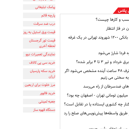
پیامک تبلیغاتی
 پلاس
پارچه قائم
سب و کارها چیست؟
درب ضد سرقت
 در فاز انتظار
قیمت ورق استیل به روز
افشای اطلاعات بانکی ۱۲۰۰ شهروند تهرانی در یک غرفه
قیمت تور گرجستان
لحظه آخری
ه فردا شارژ می‌شود
نمایندگی تعمیرات دوو
و تیر ۳ تا ۴ برابر شده؟
خرید سی پی کالاف
وضعیت ایران ظرف ۴۸ ساعت آینده مشخص می‌شود اگر
خرید سکه پارسیان
ارزان
به سختی می زنیم
مرز خلوت برای اربعین
ای ضدسرطان از راه می‌رسد
خرید فالوور
جعبه لمینتی
ار چه کشوری ایستاده یا در تقابل است؟
دستگاه قهوه ساز
از طریق واسطه‌ها پیش‌نویس‌های صلح را رد
ر سر استعفای رئیس‌جمهور