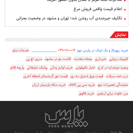
اعلام قیمت واقعی فروش مرغ
تکلیف جیره‌بندی آب روشن شد؛ تهران و مشهد در وضعیت بحرانی
نمایش
خرید رپورتاژ و بک لینک در پارس نیوز
۰۹۹۰۱۷۰۰۰۱۴
_________________
خدمات سئو
کلینیک زیبایی
خبرداری
مجله سلامت
کاشت مو در مشهد
سرور اچ پی
پنجره دوجداره در کرج
اخبار تکنولوژی
خرید لوازم یدکی
پیامک تبلیغاتی
پارچه قائم
درب ضد سرقت
قیمت ورق استیل به روز
قیمت تور گرجستان لحظه آخری
نمایندگی تعمیرات دوو
خرید سی پی کالاف
خرید سکه پارسیان ارزان
مرز خلوت برای اربعین
خرید فالوور
درباره ما
تبلیغات
تماس با ما
پیوندها