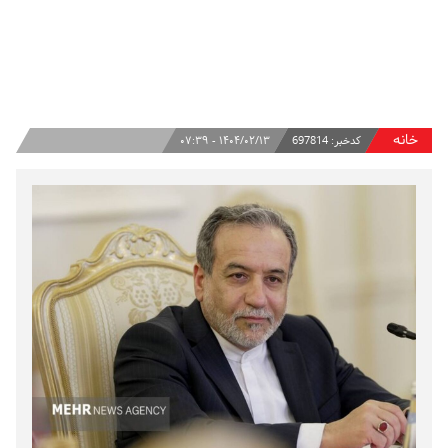
خانه
کدخبر:
697814
۱۴۰۴/۰۲/۱۳ - ۰۷:۳۹