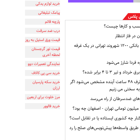
خرید لوازم یدکی
پیامک تبلیغاتی
 پلاس
پارچه قائم
سب و کارها چیست؟
درب ضد سرقت
 در فاز انتظار
قیمت ورق استیل به روز
افشای اطلاعات بانکی ۱۲۰۰ شهروند تهرانی در یک غرفه
قیمت تور گرجستان
لحظه آخری
ه فردا شارژ می‌شود
نمایندگی تعمیرات دوو
و تیر ۳ تا ۴ برابر شده؟
خرید سی پی کالاف
وضعیت ایران ظرف ۴۸ ساعت آینده مشخص می‌شود اگر
خرید سکه پارسیان
ارزان
به سختی می زنیم
مرز خلوت برای اربعین
ای ضدسرطان از راه می‌رسد
خرید فالوور
ار چه کشوری ایستاده یا در تقابل است؟
از طریق واسطه‌ها پیش‌نویس‌های صلح را رد