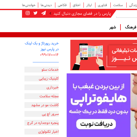
زندگی
سلامت
فناوری
ایثار
اخلاق
فکاهی
دیدنی‌ها
خواندنی‌ها
پارس را در فضای مجازی دنبال کنید
رهنگ
شهر
خرید رپورتاژ و بک لینک
در پارس نیوز
۰۹۹۰۱۷۰۰۰۱۴
_________________
خدمات سئو
کلینیک زیبایی
خبرداری
مجله سلامت
کاشت مو در مشهد
سرور اچ پی
پنجره دوجداره در کرج
اخبار تکنولوژی