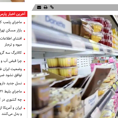
آخرین اخبار پارس
ماجرای پلمب ک
بازار مسکن تهران
میوه و تره‌بار
کالابرگ سه گرو
چرا قبض آب و برق خرداد 
توافق نشود ضر
نسل جدید داروه
ماجرای بلیط ۲۱ میلیون تومانی تهران - اصفهان چه بود؟
چه کشوری در کن
ایران و آمریکا 
و بدل می‌کنند