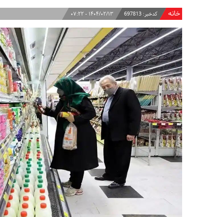
خانه
کدخبر:
697813
۱۴۰۴/۰۲/۱۳ - ۰۷:۲۲