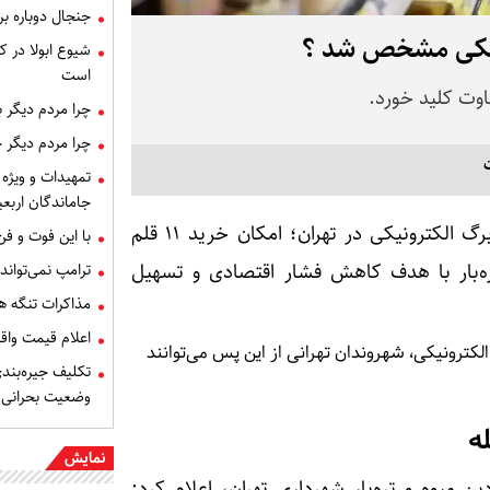
جنجال دوباره ب
رونیکی مشخص شد ؟
شیوع ابولا در کن
است
وت کلید خورد.
چرا مردم دیگر 
چرا مردم دیگر 
تمهیدات و ویژه 
جاماندگان اربعی
به گزرش پارس نیوز ، آغاز مرحله جدید طرح کالابرگ الکترونیکی در تهران؛ امکان خرید ۱۱ قلم
با این فوت و ف
تره‌بار با هدف کاهش فشار اقتصادی و تسهیل
ترامپ نمی‌تواند
مذاکرات تنگه ه
اعلام قیمت وا
الکترونیکی، شهروندان تهرانی از این پس می‌توانند
تکلیف جیره‌بند
وضعیت بحرانی
له
نمایش
 میوه و تره‌بار شهرداری تهران، اعلام کرد: