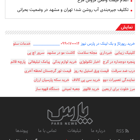
اعلام قیمت واقعی فروش مرغ
تکلیف جیره‌بندی آب روشن شد؛ تهران و مشهد در وضعیت بحرانی
نمایش
خرید رپورتاژ و بک لینک در پارس نیوز
۰۹۹۰۱۷۰۰۰۱۴
_________________
خدمات سئو
کلینیک زیبایی
خبرداری
مجله سلامت
کاشت مو در مشهد
سرور اچ پی
پنجره دوجداره در کرج
اخبار تکنولوژی
خرید لوازم یدکی
پیامک تبلیغاتی
پارچه قائم
درب ضد سرقت
قیمت ورق استیل به روز
قیمت تور گرجستان لحظه آخری
نمایندگی تعمیرات دوو
خرید سی پی کالاف
خرید سکه پارسیان ارزان
مرز خلوت برای اربعین
خرید فالوور
جعبه لمینتی
دستگاه قهوه ساز
درباره ما
تبلیغات
تماس با ما
پیوندها
RSS