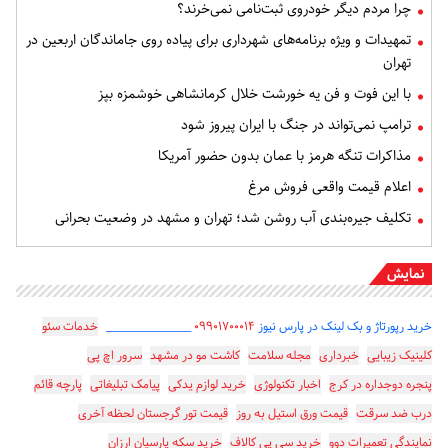
چرا مردم دیگر خودروی ثبت‌نامی نمی‌خرند؟
تمهیدات و ویژه برنامه‌های شهرداری برای پیاده روی جاماندگان اربعین در
تهران
با این فوت و فن یه خورشت خلال کرمانشاهی خوشمزه بپز
ترامپ نمی‌تواند در جنگ با ایران پیروز شود
مذاکرات تنگه هرمز با عمان بدون حضور آمریکا
اعلام قیمت واقعی فروش مرغ
تکلیف جیره‌بندی آب روشن شد؛ تهران و مشهد در وضعیت بحرانی
نمایش
خرید رپورتاژ و بک لینک در پارس نیوز
۰۹۹۰۱۷۰۰۰۱۴
_________________
خدمات سئو
کلینیک زیبایی
خبرداری
مجله سلامت
کاشت مو در مشهد
سرور اچ پی
پنجره دوجداره در کرج
اخبار تکنولوژی
خرید لوازم یدکی
پیامک تبلیغاتی
پارچه قائم
درب ضد سرقت
قیمت ورق استیل به روز
قیمت تور گرجستان لحظه آخری
نمایندگی تعمیرات دوو
خرید سی پی کالاف
خرید سکه پارسیان ارزان