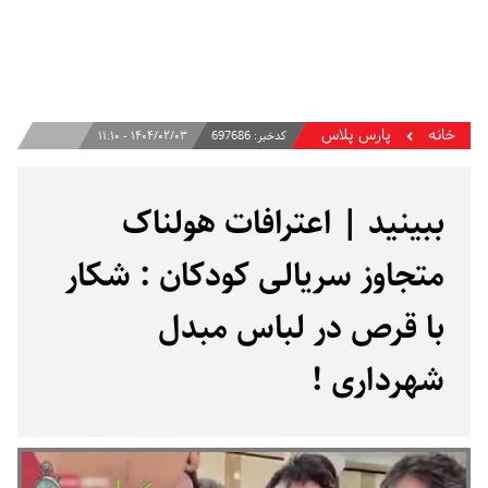
خانه
پارس پلاس
کدخبر:
697686
۱۴۰۴/۰۲/۰۳ - ۱۱:۱۰
ببینید | اعترافات هولناک
متجاوز سریالی کودکان : شکار
با قرص در لباس مبدل
شهرداری !