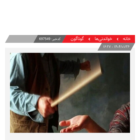
خانه
خواندنی‌ها
گوناگون
کدخبر:
697549
۱۴۰۴/۰۱/۲۶ - ۱۶:۲۷