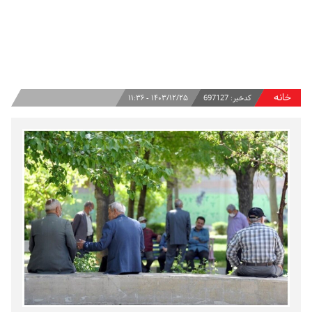
خانه
کدخبر:
697127
۱۴۰۳/۱۲/۲۵ - ۱۱:۳۶