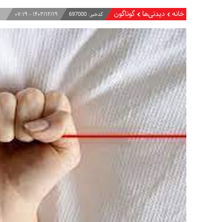
خانه
دیدنی‌ها
گوناگون
کدخبر:
697000
۱۴۰۳/۱۲/۱۹ - ۰۷:۱۹