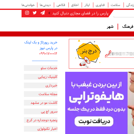
زندگی
سلامت
فناوری
ایثار
اخلاق
فکاهی
دیدنی‌ها
خواندنی‌ها
پارس را در فضای مجازی دنبال کنید
رهنگ
شهر
خرید رپورتاژ و بک لینک
در پارس نیوز
۰۹۹۰۱۷۰۰۰۱۴
_________________
خدمات سئو
کلینیک زیبایی
خبرداری
مجله سلامت
کاشت مو در مشهد
سرور اچ پی
پنجره دوجداره در کرج
اخبار تکنولوژی