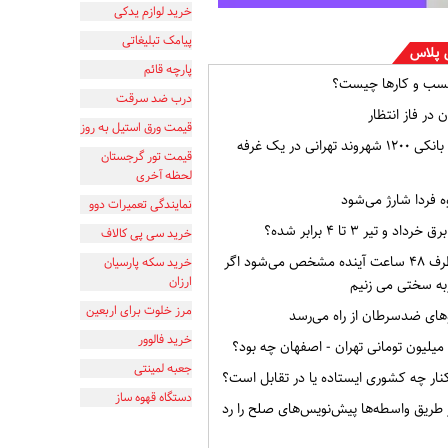
خرید لوازم یدکی
پیامک تبلیغاتی
 پلاس
پارچه قائم
سب و کارها چیست؟
درب ضد سرقت
 در فاز انتظار
قیمت ورق استیل به روز
افشای اطلاعات بانکی ۱۲۰۰ شهروند تهرانی در یک غرفه
قیمت تور گرجستان
لحظه آخری
ه فردا شارژ می‌شود
نمایندگی تعمیرات دوو
و تیر ۳ تا ۴ برابر شده؟
خرید سی پی کالاف
وضعیت ایران ظرف ۴۸ ساعت آینده مشخص می‌شود اگر
خرید سکه پارسیان
ارزان
به سختی می زنیم
مرز خلوت برای اربعین
ای ضدسرطان از راه می‌رسد
خرید فالوور
جعبه لمینتی
ار چه کشوری ایستاده یا در تقابل است؟
دستگاه قهوه ساز
از طریق واسطه‌ها پیش‌نویس‌های صلح را رد