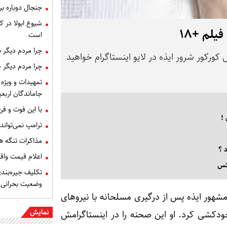
جنجال دوباره ب
شیوع ابولا در کن
لم +۱۸
است
چرا مردم دیگر 
ورکور شرور ایذه در لایو اینستاگرام خواهید
چرا مردم دیگر 
تمهیدات و ویژه 
جاماندگان اربعی
با این فوت و ف
!
ترامپ نمی‌تواند
مذاکرات تنگه ه
 ؟
اعلام قیمت وا
عکس
تکلیف جیره‌بند
وضعیت بحرانی
شهور ایذه پس از درگیری مسلحانه با نیروهای
نمایش
ودکشی کرد. او این صحنه را در اینستاگرامش