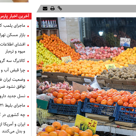
آخرین اخبار پارس
ماجرای پلمب ک
بازار مسکن تهران
میوه و تره‌بار
کالابرگ سه گرو
چرا قبض آب و برق خرداد 
توافق نشود ضر
نسل جدید داروه
ماجرای بلیط ۲۱ میلیون تومانی تهران - اصفهان چه بود؟
چه کشوری در کن
ایران و آمریکا 
و بدل می‌کنند