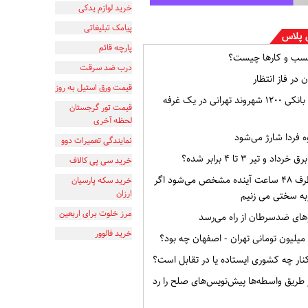
خرید لوازم یدکی
پیامک تبلیغاتی
 پلاس
پارچه قائم
سب و کارها چیست؟
درب ضد سرقت
 در فاز انتظار
قیمت ورق استیل به روز
افشای اطلاعات بانکی ۱۲۰۰ شهروند تهرانی در یک غرفه
قیمت تور گرجستان
لحظه آخری
ه فردا شارژ می‌شود
نمایندگی تعمیرات دوو
و تیر ۳ تا ۴ برابر شده؟
خرید سی پی کالاف
وضعیت ایران ظرف ۴۸ ساعت آینده مشخص می‌شود اگر
خرید سکه پارسیان
ارزان
به سختی می زنیم
مرز خلوت برای اربعین
ای ضدسرطان از راه می‌رسد
خرید فالوور
ار چه کشوری ایستاده یا در تقابل است؟
از طریق واسطه‌ها پیش‌نویس‌های صلح را رد