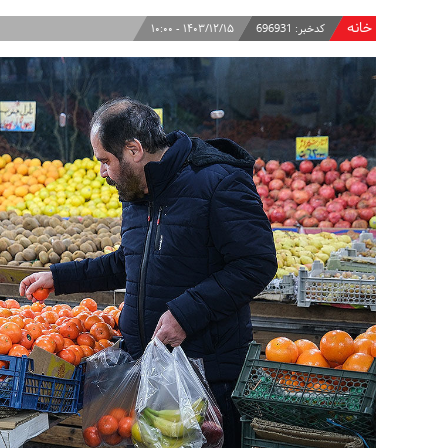
خانه
کدخبر:
696931
۱۴۰۳/۱۲/۱۵ - ۱۰:۰۰