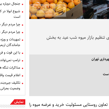
جنجال دوباره ب
شیوع ابولا در کن
است
چرا مردم دیگر 
چرا مردم دیگر 
ی تنظیم بازار میوه شب عید به بخش
تمهیدات و ویژه 
جاماندگان اربعی
با این فوت و ف
هرداری تهران
ترامپ نمی‌تواند
مذاکرات تنگه ه
است
اعلام قیمت وا
تکلیف جیره‌بند
وضعیت بحرانی
نمایش
تعاون روستایی مسئولیت خرید و عرضه میوه را