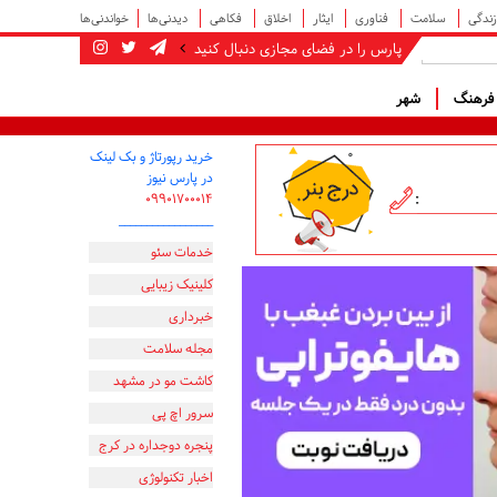
زندگی
سلامت
فناوری
ایثار
اخلاق
فکاهی
دیدنی‌ها
خواندنی‌ها
پارس را در فضای مجازی دنبال کنید
رهنگ
شهر
خرید رپورتاژ و بک لینک
در پارس نیوز
۰۹۹۰۱۷۰۰۰۱۴
_________________
خدمات سئو
کلینیک زیبایی
خبرداری
مجله سلامت
کاشت مو در مشهد
سرور اچ پی
پنجره دوجداره در کرج
اخبار تکنولوژی