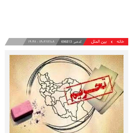
خانه
بین الملل
کدخبر:
696813
۱۴۰۳/۱۲/۰۸ - ۱۹:۴۸