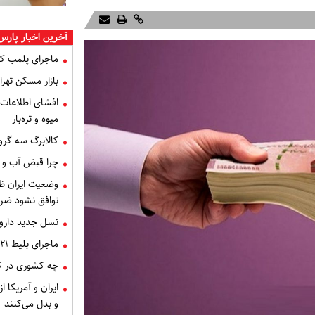
آخرین اخبار پارس
ماجرای پلمب ک
بازار مسکن تهران
میوه و تره‌بار
کالابرگ سه گرو
چرا قبض آب و برق خرداد 
توافق نشود ضر
نسل جدید داروه
ماجرای بلیط ۲۱ میلیون تومانی تهران - اصفهان چه بود؟
چه کشوری در کن
ایران و آمریکا 
و بدل می‌کنند