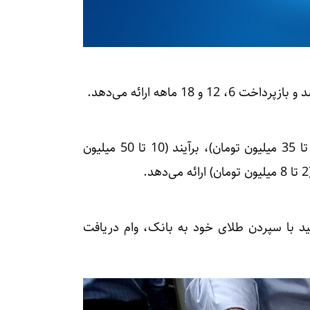
ویپاد تسهیلات متنوعی از جمله تسهیلات پشتوانه (1 تا 35 میلیون تومان)، برآیند (10 تا 50 میلیون
نید با سپردن طلای خود به بانک، وام دریافت