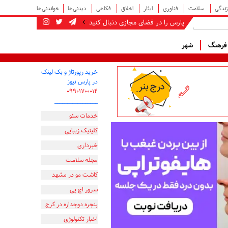
زندگی
سلامت
فناوری
ایثار
اخلاق
فکاهی
دیدنی‌ها
خواندنی‌ها
پارس را در فضای مجازی دنبال کنید
رهنگ
شهر
خرید رپورتاژ و بک لینک
در پارس نیوز
۰۹۹۰۱۷۰۰۰۱۴
_________________
خدمات سئو
کلینیک زیبایی
خبرداری
مجله سلامت
کاشت مو در مشهد
سرور اچ پی
پنجره دوجداره در کرج
اخبار تکنولوژی