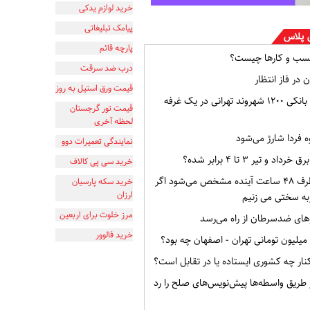
خرید لوازم یدکی
پیامک تبلیغاتی
 پلاس
پارچه قائم
سب و کارها چیست؟
درب ضد سرقت
 در فاز انتظار
قیمت ورق استیل به روز
افشای اطلاعات بانکی ۱۲۰۰ شهروند تهرانی در یک غرفه
قیمت تور گرجستان
لحظه آخری
ه فردا شارژ می‌شود
نمایندگی تعمیرات دوو
و تیر ۳ تا ۴ برابر شده؟
خرید سی پی کالاف
وضعیت ایران ظرف ۴۸ ساعت آینده مشخص می‌شود اگر
خرید سکه پارسیان
ارزان
به سختی می زنیم
مرز خلوت برای اربعین
ای ضدسرطان از راه می‌رسد
خرید فالوور
ار چه کشوری ایستاده یا در تقابل است؟
از طریق واسطه‌ها پیش‌نویس‌های صلح را رد