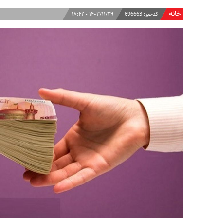
خانه
کدخبر:
696663
۱۴۰۳/۱۱/۲۹ - ۱۸:۴۲