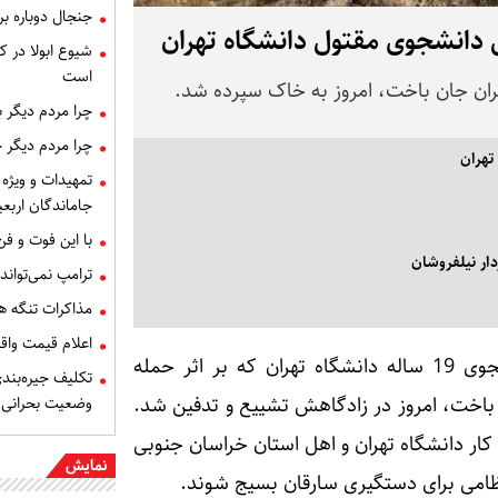
جنجال دوباره ب
 دانشجوی مقتول دانشگاه تهران
شیوع ابولا در کن
است
یران جان باخت، امروز به خاک سپرده شد.
چرا مردم دیگر 
چرا مردم دیگر 
تهران
تمهیدات و ویژه 
جاماندگان اربعی
با این فوت و ف
ار نیلفروشان
ترامپ نمی‌تواند
مذاکرات تنگه ه
اعلام قیمت وا
به گزارش پارس نیوز ، پیکر امیرمحمد خالقی دانشجوی 19 ساله دانشگاه تهران که بر اثر حمله
تکلیف جیره‌بند
ن باخت، امروز در زادگاهش تشییع و تدفین شد.
وضعیت بحرانی
ر دانشگاه تهران و اهل استان خراسان جنوبی
نمایش
امی برای دستگیری سارقان بسیج شوند.