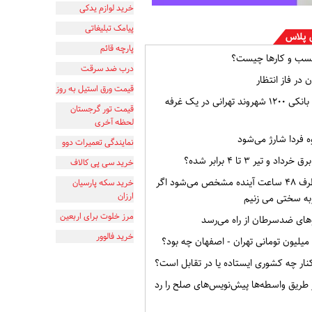
خرید لوازم یدکی
پیامک تبلیغاتی
 پلاس
پارچه قائم
سب و کارها چیست؟
درب ضد سرقت
 در فاز انتظار
قیمت ورق استیل به روز
افشای اطلاعات بانکی ۱۲۰۰ شهروند تهرانی در یک غرفه
قیمت تور گرجستان
لحظه آخری
ه فردا شارژ می‌شود
نمایندگی تعمیرات دوو
و تیر ۳ تا ۴ برابر شده؟
خرید سی پی کالاف
وضعیت ایران ظرف ۴۸ ساعت آینده مشخص می‌شود اگر
خرید سکه پارسیان
ارزان
به سختی می زنیم
مرز خلوت برای اربعین
ای ضدسرطان از راه می‌رسد
خرید فالوور
ار چه کشوری ایستاده یا در تقابل است؟
از طریق واسطه‌ها پیش‌نویس‌های صلح را رد