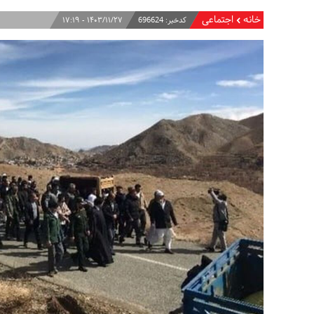
خانه
اجتماعی
کدخبر:
696624
۱۴۰۳/۱۱/۲۷ - ۱۷:۱۹