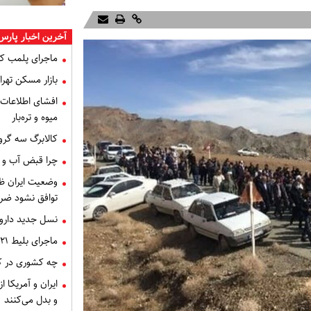
آخرین اخبار پارس
ماجرای پلمب ک
بازار مسکن تهران
میوه و تره‌بار
کالابرگ سه گرو
چرا قبض آب و برق خرداد 
توافق نشود ضر
نسل جدید داروه
ماجرای بلیط ۲۱ میلیون تومانی تهران - اصفهان چه بود؟
چه کشوری در کن
ایران و آمریکا 
و بدل می‌کنند