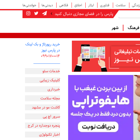
زندگی
سلامت
فناوری
ایثار
اخلاق
فکاهی
دیدنی‌ها
خواندنی‌ها
پارس را در فضای مجازی دنبال کنید
رهنگ
شهر
خرید رپورتاژ و بک لینک
در پارس نیوز
۰۹۹۰۱۷۰۰۰۱۴
_________________
خدمات سئو
کلینیک زیبایی
خبرداری
مجله سلامت
کاشت مو در مشهد
سرور اچ پی
پنجره دوجداره در کرج
اخبار تکنولوژی