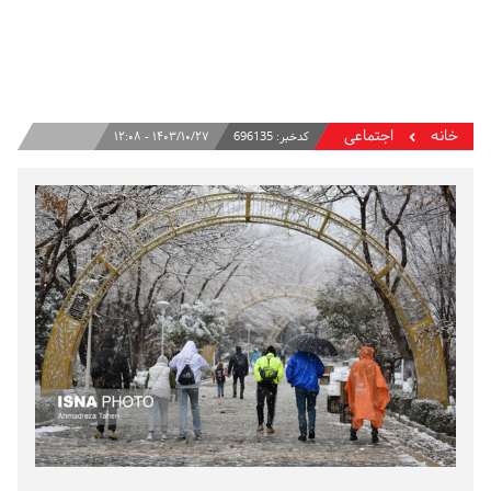
خانه
اجتماعی
کدخبر:
696135
۱۴۰۳/۱۰/۲۷ - ۱۲:۰۸