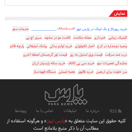
نمایش
خرید رپورتاژ و بک لینک در پارس نیوز
۰۹۹۰۱۷۰۰۰۱۴
_________________
خدمات سئو
کلینیک زیبایی
خبرداری
مجله سلامت
کاشت مو در مشهد
سرور اچ پی
پنجره دوجداره در کرج
اخبار تکنولوژی
خرید لوازم یدکی
پیامک تبلیغاتی
پارچه قائم
درب ضد سرقت
قیمت ورق استیل به روز
قیمت تور گرجستان لحظه آخری
نمایندگی تعمیرات دوو
خرید سی پی کالاف
خرید سکه پارسیان ارزان
مرز خلوت برای اربعین
خرید فالوور
جعبه لمینتی
دستگاه قهوه ساز
درباره ما
تبلیغات
تماس با ما
پیوندها
RSS
کلیه حقوق این سایت متعلق به «
پارس نیوز
» و هرگونه استفاده از
مطالب آن با ذکر منبع بلامانع است