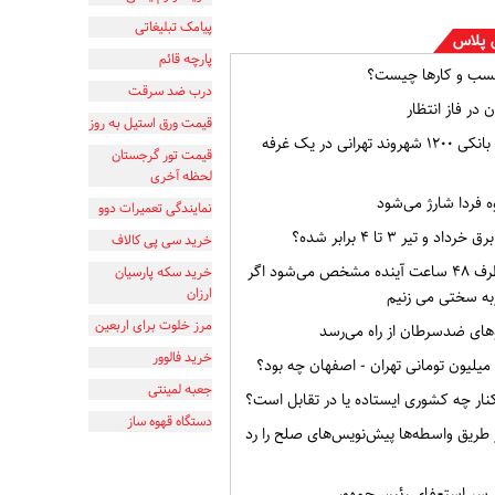
پیامک تبلیغاتی
 پلاس
پارچه قائم
سب و کارها چیست؟
درب ضد سرقت
 در فاز انتظار
قیمت ورق استیل به روز
افشای اطلاعات بانکی ۱۲۰۰ شهروند تهرانی در یک غرفه
قیمت تور گرجستان
لحظه آخری
ه فردا شارژ می‌شود
نمایندگی تعمیرات دوو
و تیر ۳ تا ۴ برابر شده؟
خرید سی پی کالاف
وضعیت ایران ظرف ۴۸ ساعت آینده مشخص می‌شود اگر
خرید سکه پارسیان
ارزان
به سختی می زنیم
مرز خلوت برای اربعین
ای ضدسرطان از راه می‌رسد
خرید فالوور
جعبه لمینتی
ار چه کشوری ایستاده یا در تقابل است؟
دستگاه قهوه ساز
از طریق واسطه‌ها پیش‌نویس‌های صلح را رد
ر سر استعفای رئیس‌جمهور