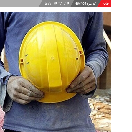
خانه
کدخبر:
696106
۱۴۰۳/۱۰/۲۴ - ۱۵:۳۱