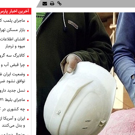
آخرین اخبار پارس
ماجرای پلمب ک
بازار مسکن تهران
میوه و تره‌بار
کالابرگ سه گرو
چرا قبض آب و برق خرداد 
توافق نشود ضر
نسل جدید داروه
ماجرای بلیط ۲۱ میلیون تومانی تهران - اصفهان چه بود؟
چه کشوری در کن
ایران و آمریکا 
و بدل می‌کنند
جنجال دوباره ب