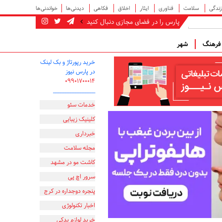
زندگی
سلامت
فناوری
ایثار
اخلاق
فکاهی
دیدنی‌ها
خواندنی‌ها
پارس را در فضای مجازی دنبال کنید
رهنگ
شهر
خرید رپورتاژ و بک لینک
در پارس نیوز
۰۹۹۰۱۷۰۰۰۱۴
_________________
خدمات سئو
کلینیک زیبایی
خبرداری
مجله سلامت
کاشت مو در مشهد
سرور اچ پی
پنجره دوجداره در کرج
اخبار تکنولوژی
خرید لوازم یدکی