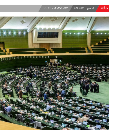
خانه
کدخبر:
695901
۱۴۰۳/۱۰/۱۲ - ۱۹:۴۶