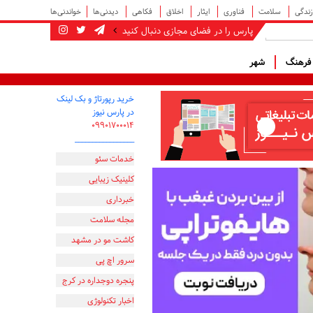
زندگی
سلامت
فناوری
ایثار
اخلاق
فکاهی
دیدنی‌ها
خواندنی‌ها
پارس را در فضای مجازی دنبال کنید
رهنگ
شهر
خرید رپورتاژ و بک لینک
در پارس نیوز
۰۹۹۰۱۷۰۰۰۱۴
_________________
خدمات سئو
کلینیک زیبایی
خبرداری
مجله سلامت
کاشت مو در مشهد
سرور اچ پی
پنجره دوجداره در کرج
اخبار تکنولوژی