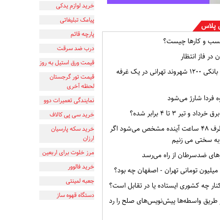
خرید لوازم یدکی
پیامک تبلیغاتی
 پلاس
پارچه قائم
سب و کارها چیست؟
درب ضد سرقت
 در فاز انتظار
قیمت ورق استیل به روز
افشای اطلاعات بانکی ۱۲۰۰ شهروند تهرانی در یک غرفه
قیمت تور گرجستان
لحظه آخری
ه فردا شارژ می‌شود
نمایندگی تعمیرات دوو
و تیر ۳ تا ۴ برابر شده؟
خرید سی پی کالاف
وضعیت ایران ظرف ۴۸ ساعت آینده مشخص می‌شود اگر
خرید سکه پارسیان
ارزان
به سختی می زنیم
مرز خلوت برای اربعین
ای ضدسرطان از راه می‌رسد
خرید فالوور
جعبه لمینتی
ار چه کشوری ایستاده یا در تقابل است؟
دستگاه قهوه ساز
از طریق واسطه‌ها پیش‌نویس‌های صلح را رد