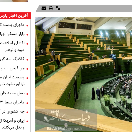
آخرین اخبار پارس
ماجرای پلمب ک
بازار مسکن تهران
میوه و تره‌بار
کالابرگ سه گرو
چرا قبض آب و برق خرداد 
توافق نشود ضر
نسل جدید داروه
ماجرای بلیط ۲۱ میلیون تومانی تهران - اصفهان چه بود؟
چه کشوری در کن
ایران و آمریکا 
و بدل می‌کنند