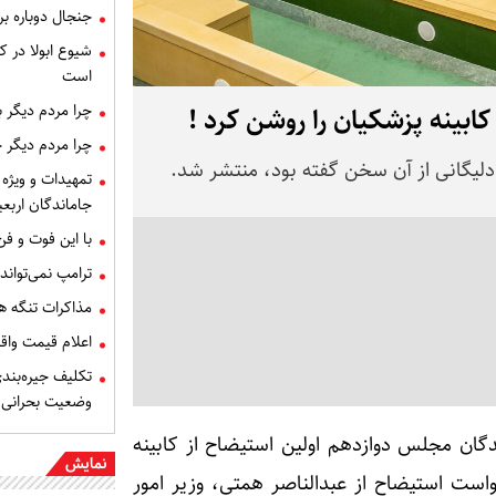
جنجال دوباره ب
شیوع ابولا در کن
است
چرا مردم دیگر 
ابینه پزشکیان را روشن کرد !
چرا مردم دیگر 
لیگانی از آن سخن گفته بود، منتشر شد.
تمهیدات و ویژه 
جاماندگان اربعی
با این فوت و ف
ترامپ نمی‌تواند
مذاکرات تنگه ه
اعلام قیمت وا
تکلیف جیره‌بند
وضعیت بحرانی
دگان مجلس دوازدهم اولین استیضاح از کابینه
نمایش
واست استیضاح از عبدالناصر همتی، وزیر امور