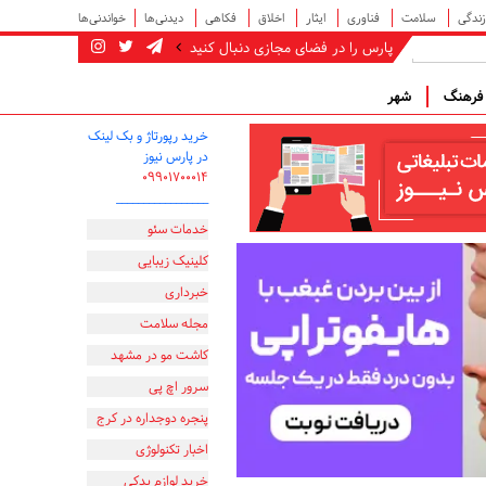
زندگی
سلامت
فناوری
ایثار
اخلاق
فکاهی
دیدنی‌ها
خواندنی‌ها
پارس را در فضای مجازی دنبال کنید
رهنگ
شهر
خرید رپورتاژ و بک لینک
در پارس نیوز
۰۹۹۰۱۷۰۰۰۱۴
_________________
خدمات سئو
کلینیک زیبایی
خبرداری
مجله سلامت
کاشت مو در مشهد
سرور اچ پی
پنجره دوجداره در کرج
اخبار تکنولوژی
خرید لوازم یدکی