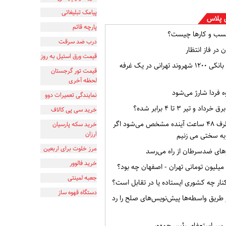
پیامک تبلیغاتی
 پلاس
پارچه قائم
سب و کارها چیست؟
درب ضد سرقت
 در فاز انتظار
قیمت ورق استیل به روز
افشای اطلاعات بانکی ۱۲۰۰ شهروند تهرانی در یک غرفه
قیمت تور گرجستان
لحظه آخری
ه فردا شارژ می‌شود
نمایندگی تعمیرات دوو
و تیر ۳ تا ۴ برابر شده؟
خرید سی پی کالاف
وضعیت ایران ظرف ۴۸ ساعت آینده مشخص می‌شود اگر
خرید سکه پارسیان
ارزان
به سختی می زنیم
مرز خلوت برای اربعین
ای ضدسرطان از راه می‌رسد
خرید فالوور
جعبه لمینتی
ار چه کشوری ایستاده یا در تقابل است؟
دستگاه قهوه ساز
از طریق واسطه‌ها پیش‌نویس‌های صلح را رد
ر سر استعفای رئیس‌جمهور