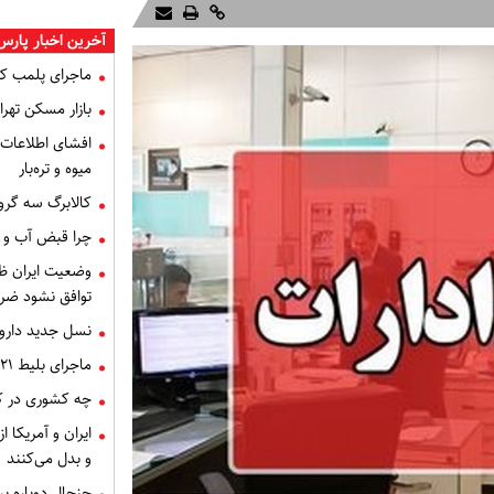
آخرین اخبار پارس
ماجرای پلمب ک
بازار مسکن تهران
میوه و تره‌بار
کالابرگ سه گرو
چرا قبض آب و برق خرداد 
توافق نشود ضر
نسل جدید داروه
ماجرای بلیط ۲۱ میلیون تومانی تهران - اصفهان چه بود؟
چه کشوری در کن
ایران و آمریکا 
و بدل می‌کنند
جنجال دوباره ب