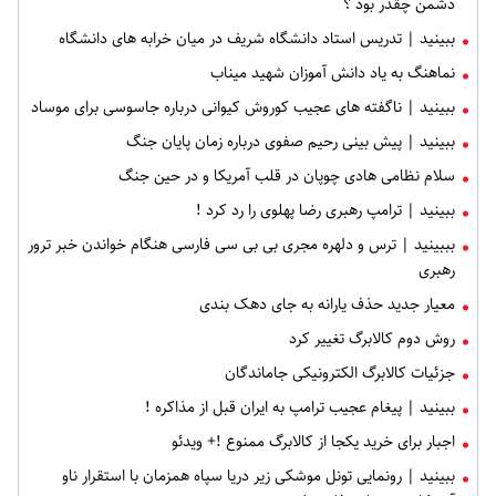
دشمن چقدر بود ؟
ببینید | تدریس استاد دانشگاه شریف در میان خرابه های دانشگاه
نماهنگ به یاد دانش آموزان شهید میناب
ببینید | ناگفته های عجیب کوروش کیوانی درباره جاسوسی برای موساد
ببینید | پیش بینی رحیم صفوی درباره زمان پایان جنگ
سلام نظامی هادی چوپان در قلب آمریکا و در حین جنگ
ببینید | ترامپ رهبری رضا پهلوی را رد کرد !
بببینید | ترس و دلهره مجری بی بی سی فارسی هنگام خواندن خبر ترور
رهبری
معیار جدید حذف یارانه به جای دهک بندی
روش دوم کالابرگ تغییر کرد
جزئیات کالابرگ الکترونیکی جاماندگان
ببینید | پیغام عجیب ترامپ به ایران قبل از مذاکره !
اجبار برای خرید یکجا از کالابرگ ممنوع !+ ویدئو
ببینید | رونمایی تونل موشکی زیر دریا سپاه همزمان با استقرار ناو