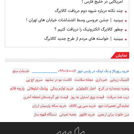
آمریکایی در خلیج فارس !
چند نکته درباره شیوه دوم دریافت کالابرگ
ببینید | جشن عروسی وسط اغتشاشات خیابان‌ های تهران !
چطور کالابرگ الکترونیک را دریافت کنیم ؟
ببینید | خواسته های مردم از طرح جدید کالابرگ
نمایش
خرید رپورتاژ و بک لینک در پارس نیوز
۰۹۹۰۱۷۰۰۰۱۴
_________________
خدمات سئو
کلینیک زیبایی
خبرداری
مجله سلامت
کاشت مو در مشهد
سرور اچ پی
پنجره دوجداره در کرج
اخبار تکنولوژی
خرید لوازم یدکی
پیامک تبلیغاتی
پارچه قائم
درب ضد سرقت
قیمت ورق استیل به روز
قیمت تور گرجستان لحظه آخری
نمایندگی تعمیرات دوو
خرید سی پی کالاف
خرید سکه پارسیان ارزان
مرز خلوت برای اربعین
خرید فالوور
جعبه لمینتی
دستگاه قهوه ساز