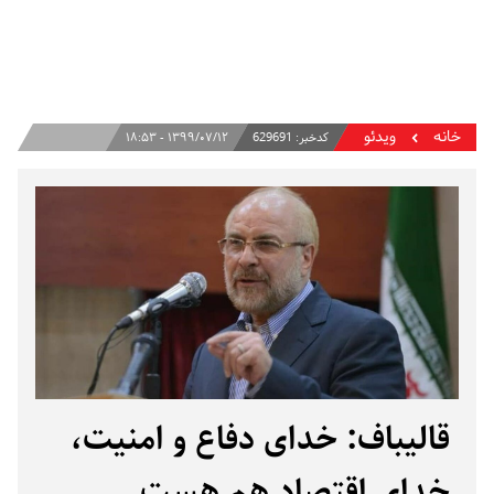
خانه
ویدئو
کدخبر:
629691
۱۳۹۹/۰۷/۱۲ - ۱۸:۵۳
قالیباف: خدای دفاع و امنیت،
خدای اقتصاد هم هست