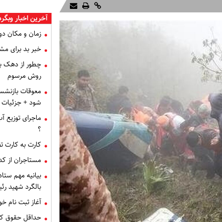
آخرین اخبار وبگر
زمان و مکان دور
خبر بد برای مش
روش مرسوم
معوقات بازنشست
شود + جزئیات
ماجرای توزیع آ
؟
کارت به کارت ت
مستاجران از کدا
بیانیه مهم ستا
بالگرد شهید رئ
آغاز ثبت نام خو