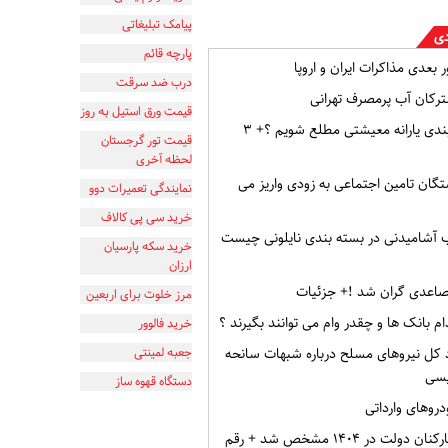
پیامک تبلیغاتی
دی
پارچه قائم
 بعدی مذاکرات ایران و اروپا
درب ضد سرقت
ترکان آب پرمصرف تهرانی
قیمت ورق استیل به روز
چطور از دهک بندی یارانه معیشتی مطلع شویم ؟+ ۳
قیمت تور گرجستان
لحظه آخری
گان تامین اجتماعی به زودی واریز می
نمایندگی تعمیرات دوو
خرید سی پی کالاف
ب‌ آشامیدنی در بسته بندی نایلونی چیست
خرید سکه پارسیان
ارزان
صاعدی گران شد !+ جزئیات
مرز خلوت برای اربعین
م بانک ها و چقدر وام می توانند بگیرند ؟
خرید فالوور
د کل نیروهای مسلح درباره شبهات سانحه
جعبه لمینتی
یسی
دستگاه قهوه ساز
دروهای وارداتی
حداقل حقوق کارکنان دولت در ۱۴۰۴ مشخص شد + رقم