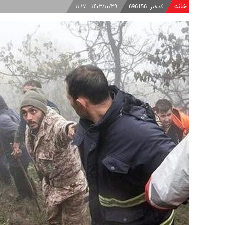
خانه
کدخبر:
696156
۱۴۰۳/۱۰/۲۹ - ۱۱:۱۷