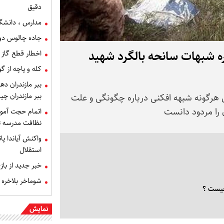
دقیق
مدارس ، دانشگاه
جاده چالوس دو
ره شبهات سانحه بالگرد شهید
اخطار قطع گاز ب
کله‌ و پاچه از
ببر مازندران د
ببر مازندران چ
ی هرگونه شبهه افکنی درباره چگونگی و علت
 را مردود دانست
اتمام حجت آمو
نظافت مدرسه ت
واکنش آیاندا پ
استقلال
خبر جدید از ب
شوماخر بلاخره ا
چیست ؟
نمایش