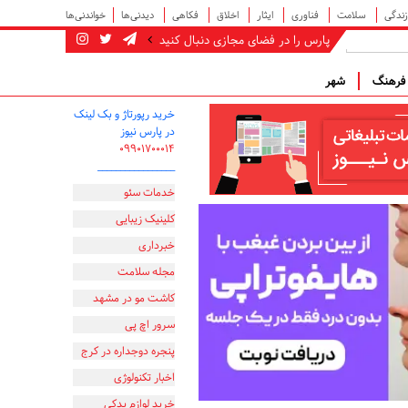
زندگی
سلامت
فناوری
ایثار
اخلاق
فکاهی
دیدنی‌ها
خواندنی‌ها
پارس را در فضای مجازی دنبال کنید
رهنگ
شهر
خرید رپورتاژ و بک لینک
در پارس نیوز
۰۹۹۰۱۷۰۰۰۱۴
_________________
خدمات سئو
کلینیک زیبایی
خبرداری
مجله سلامت
کاشت مو در مشهد
سرور اچ پی
پنجره دوجداره در کرج
اخبار تکنولوژی
خرید لوازم یدکی