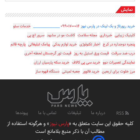
نمایش
خرید رپورتاژ و بک لینک در پارس نیوز
۰۹۹۰۱۷۰۰۰۱۴
_________________
خدمات سئو
کلینیک زیبایی
خبرداری
مجله سلامت
کاشت مو در مشهد
سرور اچ پی
پنجره دوجداره در کرج
اخبار تکنولوژی
خرید لوازم یدکی
پیامک تبلیغاتی
پارچه قائم
درب ضد سرقت
قیمت ورق استیل به روز
قیمت تور گرجستان لحظه آخری
نمایندگی تعمیرات دوو
خرید سی پی کالاف
خرید سکه پارسیان ارزان
مرز خلوت برای اربعین
خرید فالوور
جعبه لمینتی
دستگاه قهوه ساز
درباره ما
تبلیغات
تماس با ما
پیوندها
RSS
کلیه حقوق این سایت متعلق به «
پارس نیوز
» و هرگونه استفاده از
مطالب آن با ذکر منبع بلامانع است