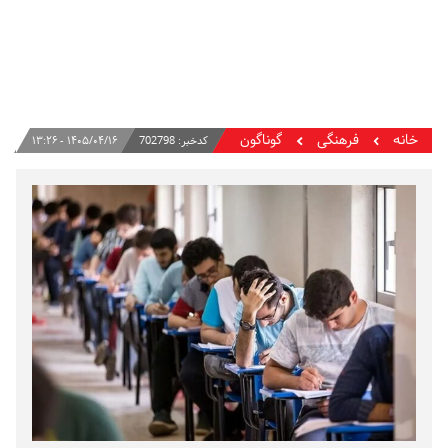
خانه
فرهنگی
گوناگون
کدخبر:
702798
۱۴۰۵/۰۴/۱۶ - ۱۳:۲۶