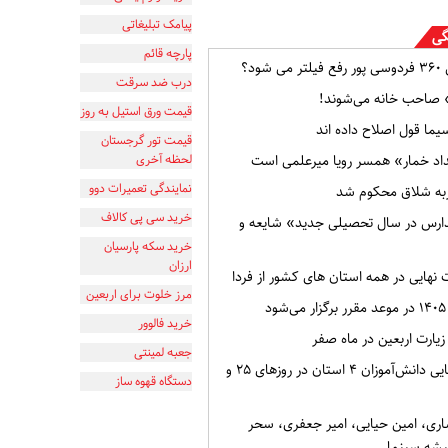
پیامک تبلیغاتی
گی
پارچه قائم
ود؟
درب ضد سرقت
» صاحب خانه می‌شوند!
قیمت ورق استیل به روز
ما قول اصلاح داده اند
قیمت تور گرجستان
مداد خمار» همسر رویا میرعلمی است
لحظه آخری
نمایندگی تعمیرات دوو
خرید سی پی کالاف
رس در سال تحصیلی جدید» شایعه و
خرید سکه پارسیان
ارزان
ت نهایی در همه استان های کشور از فردا
مرز خلوت برای اربعین
د
خرید فالوور
 زیارت اربعین در ماه صفر
جعبه لمینتی
لغو امتحانات نهایی دانش‌آموزان ۴ استان در روزهای ۲۵ و
دستگاه قهوه ساز
شاری، امین حیایی، امیر جعفری، سحر
یشه سینما