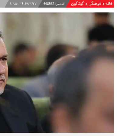
خانه
فرهنگی
گوناگون
کدخبر:
698587
۱۴۰۴/۰۳/۲۷ - ۱۰:۰۵