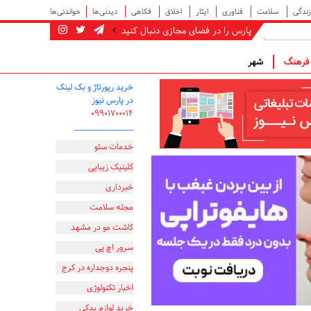
زندگی
سلامت
فناوری
ایثار
اخلاق
فکاهی
دیدنی‌ها
خواندنی‌ها
پارس را در فضای مجازی دنبال کنید
رهنگ
شهر
خرید رپورتاژ و بک لینک
در پارس نیوز
۰۹۹۰۱۷۰۰۰۱۴
_________________
خدمات سئو
کلینیک زیبایی
خبرداری
مجله سلامت
کاشت مو در مشهد
سرور اچ پی
پنجره دوجداره در کرج
اخبار تکنولوژی
خرید لوازم یدکی