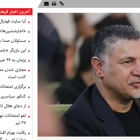
آخرین اخبار فرهن
آیا سایت فوتبال ۳۶۰ فردوسی پور رفع فیلتر می ش
«اجاره‌نشین‌ها
مسئولان صدا سی
این بازیگر «با
پژمان به ۹۹ ضربه شلاق محکوم شد
مجازی شدن مدا
کذب است
برگزاری امتحانا
کنکور سراسری ۱۴۰۵ در موعد مقرر برگزار می‌شو
از دعای هلال تا
۲۷ تیر
رقابت بهرام اف
دولتشاهی در گ