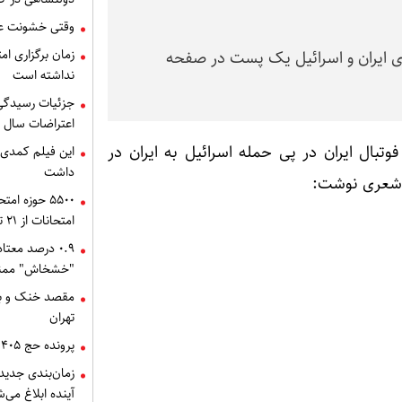
وقتی خشونت عل
زمان برگزاری ام
ری ایران و اسرائیل یک پست در صفحه
نداشته است
اعتراضات سال 
تبال ایران در پی حمله اسرائیل به ایران در
این فیلم کمدی د
داشت
و شعری نوشت:
۵۵۰۰ حوزه ا
امتحانات از ۲۱ تیر
۰.۹ درصد مع
"خشخاش" ممن
مقصد خنک و بکر
تهران
پرونده حج ۱۴۰۵ بسته شد
زمان‌بندی جدید 
آینده ابلاغ می‌