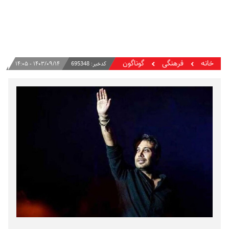
خانه
فرهنگی
گوناگون
کدخبر:
695348
۱۴۰۳/۰۹/۱۴ - ۱۴:۰۵