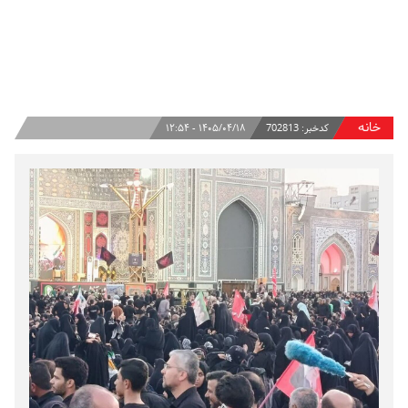
خانه
کدخبر:
702813
۱۴۰۵/۰۴/۱۸ - ۱۲:۵۴