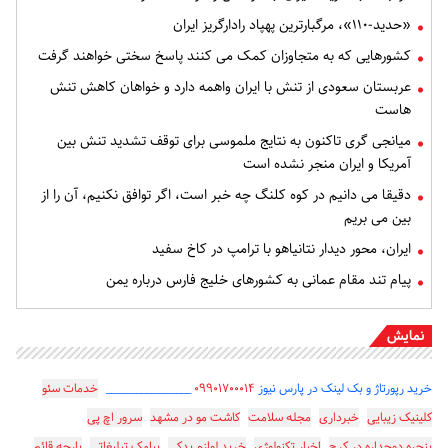
«حدید-۱۱۰»، مرگبارترین پهپاد رادارگریز ایران
کشورهایی که به متجاوزان کمک می کنند پاسخ سختی خواهند گرفت
عربستان سعودی از تنش با ایران واهمه دارد و خواهان کاهش تنش
هاست
میانجی گری تاکنون به نتایج ملموسی برای توقف تشدید تنش بین
آمریکا و ایران منجر نشده است
دقیقا می دانیم در کوه کلنگ چه خبر است، اگر توافق نکنیم، آن را از
بین می بریم
ایران، محور دیدار نتانیاهو با ترامپ در کاخ سفید
پیام تند مقام عمانی به کشورهای خلیج فارس درباره یمن
نمایش
خرید رپورتاژ و بک لینک در پارس نیوز
۰۹۹۰۱۷۰۰۰۱۴
_________________
خدمات سئو
کلینیک زیبایی
خبرداری
مجله سلامت
کاشت مو در مشهد
سرور اچ پی
پنجره دوجداره در کرج
اخبار تکنولوژی
خرید لوازم یدکی
پیامک تبلیغاتی
پارچه قائم