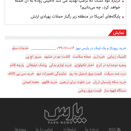
درباره کوه کلنگ که ترامپ تهدید می کند «خیلی زود» به آن حمله
خواهد کرد، چه می‌دانیم؟
پایگاه‌های آمریکا در منطقه زیر رگبار حملات پهپادی ارتش
نمایش
خرید رپورتاژ و بک لینک در پارس نیوز
۰۹۹۰۱۷۰۰۰۱۴
_________________
خدمات سئو
کلینیک زیبایی
خبرداری
مجله سلامت
کاشت مو در مشهد
سرور اچ پی
پنجره دوجداره در کرج
اخبار تکنولوژی
خرید لوازم یدکی
پیامک تبلیغاتی
پارچه قائم
درب ضد سرقت
قیمت ورق استیل به روز
نمایندگی تعمیرات دوو
خرید سی پی کالاف
خرید سکه پارسیان ارزان
مرز خلوت برای اربعین
خرید فالوور
جعبه لمینتی
دستگاه قهوه ساز
قیمت ورق روغنی
درباره ما
تبلیغات
تماس با ما
پیوندها
RSS