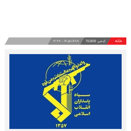
خانه
کدخبر:
702808
۱۴۰۵/۰۴/۱۸ - ۱۲:۳۸