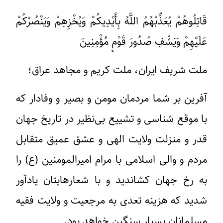
قَاتِلُوهُمْ یُعَذِّبْهُمُ اللَّهُ بِأَیْدِیکُمْ وَیُخْزِهِمْ وَیَنْصُرْکُمْ
عَلَیْهِمْ وَیَشْفِ صُدُورَ قَوْمٍ مُؤْمِنِینَ
ملت شریف ایران، ملت کریم و مجاهد عراق؛
آفرین بر شما مردمان مومن و بصیر و وفادار که
با موقع شناسی و تشییع بی‌نظیر در تاریخ جهان
قدر و منزلت ولایت الهی و عشق عمیق متقابل
مردم و والی اسلامی با مرام امیرالمومنین (ع) را
به رخ جهان کشاندید و با شعارهایتان یادآور
شدید که هزینه تعدی به مرجعیت و ولایت فقیه
مسلمانان بسیار سنگین خواهد بود.