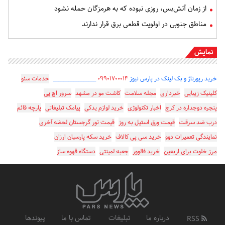
از زمان آتش‌بس، روزی نبوده که به هرمزگان حمله نشود
مناطق جنوبی در اولویت قطعی برق قرار ندارند
نمایش
خرید رپورتاژ و بک لینک در پارس نیوز
۰۹۹۰۱۷۰۰۰۱۴
_________________
خدمات سئو
کلینیک زیبایی
خبرداری
مجله سلامت
کاشت مو در مشهد
سرور اچ پی
پنجره دوجداره در کرج
اخبار تکنولوژی
خرید لوازم یدکی
پیامک تبلیغاتی
پارچه قائم
درب ضد سرقت
قیمت ورق استیل به روز
قیمت تور گرجستان لحظه آخری
نمایندگی تعمیرات دوو
خرید سی پی کالاف
خرید سکه پارسیان ارزان
مرز خلوت برای اربعین
خرید فالوور
جعبه لمینتی
دستگاه قهوه ساز
درباره ما
تبلیغات
تماس با ما
پیوندها
RSS