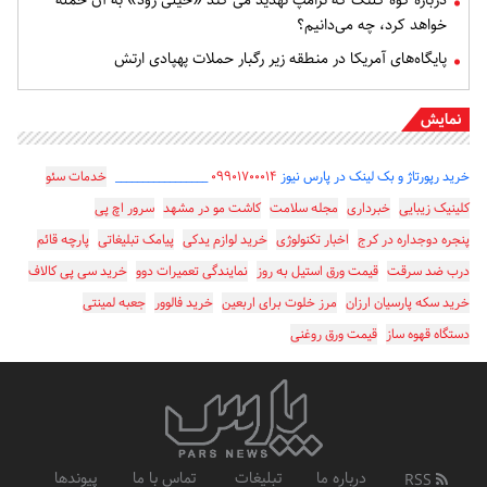
خواهد کرد، چه می‌دانیم؟
پایگاه‌های آمریکا در منطقه زیر رگبار حملات پهپادی ارتش
نمایش
خرید رپورتاژ و بک لینک در پارس نیوز
۰۹۹۰۱۷۰۰۰۱۴
_________________
خدمات سئو
کلینیک زیبایی
خبرداری
مجله سلامت
کاشت مو در مشهد
سرور اچ پی
پنجره دوجداره در کرج
اخبار تکنولوژی
خرید لوازم یدکی
پیامک تبلیغاتی
پارچه قائم
درب ضد سرقت
قیمت ورق استیل به روز
نمایندگی تعمیرات دوو
خرید سی پی کالاف
خرید سکه پارسیان ارزان
مرز خلوت برای اربعین
خرید فالوور
جعبه لمینتی
دستگاه قهوه ساز
قیمت ورق روغنی
درباره ما
تبلیغات
تماس با ما
پیوندها
RSS