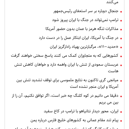
می‌کنند
جنجال دوباره بر سر استعفای رئیس‌جمهور
ترامپ نمی‌تواند در جنگ با ایران پیروز شود
مذاکرات تنگه هرمز با عمان بدون حضور آمریکا
در جنگ با آمریکا، ایران ابتکار عمل را در دست دارد
«حدید-۱۱۰»، مرگبارترین پهپاد رادارگریز ایران
کشورهایی که به متجاوزان کمک می کنند پاسخ سختی خواهند گرفت
عربستان سعودی از تنش با ایران واهمه دارد و خواهان کاهش تنش
هاست
میانجی گری تاکنون به نتایج ملموسی برای توقف تشدید تنش بین
آمریکا و ایران منجر نشده است
دقیقا می دانیم در کوه کلنگ چه خبر است، اگر توافق نکنیم، آن را از
بین می بریم
ایران، محور دیدار نتانیاهو با ترامپ در کاخ سفید
پیام تند مقام عمانی به کشورهای خلیج فارس درباره یمن
درباره کوه کلنگ که ترامپ تهدید می کند «خیلی زود» به آن حمله