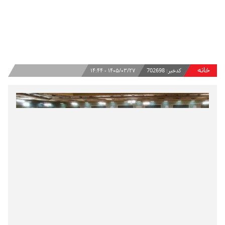
خانه
کدخبر:
702698
۱۴۰۵/۰۳/۲۷ - ۱۴:۴۴