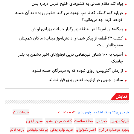
پیام تند مقام عمانی به کشورهای خلیج فارس درباره یمن
درباره کوه کلنگ که ترامپ تهدید می کند «خیلی زود» به آن حمله
خواهد کرد، چه می‌دانیم؟
پایگاه‌های آمریکا در منطقه زیر رگبار حملات پهپادی ارتش
کشف ۶۲ قطعه از پیکر شهدای دانش‌آموز میناب؛ ماکان همچنان
مفقودالاثر است
آسیب به ۱۰۰ شناور غیرنظامی درپی تجاوزهای اخیر دشمن به بندر
جاسک
از زمان آتش‌بس، روزی نبوده که به هرمزگان حمله نشود
مناطق جنوبی در اولویت قطعی برق قرار ندارند
نمایش
خرید رپورتاژ و بک لینک در پارس نیوز
۰۹۹۰۱۷۰۰۰۱۴
_________________
خدمات سئو
کلینیک زیبایی
خبرداری
مجله سلامت
کاشت مو در مشهد
سرور اچ پی
پنجره دوجداره در کرج
اخبار تکنولوژی
خرید لوازم یدکی
پیامک تبلیغاتی
پارچه قائم