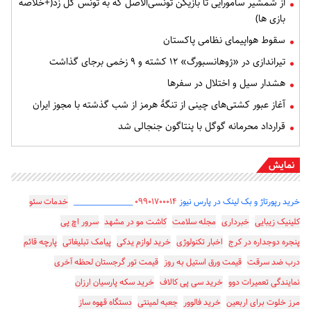
از شمشیر سامورایی تا بازیکن تونسی‌الاصل که به تونس گل زد(+خلاصه
بازی ها)
سقوط هواپیمای نظامی پاکستان
تیراندازی در «ژوهانسبورگ» ۱۲ کشته و ۹ زخمی برجای گذاشت
هشدار سیل و اختلال در سفرها
آغاز عبور کشتی‌های چینی از تنگۀ هرمز از شب گذشته با مجوز ایران
قرارداد محرمانه گوگل با پنتاگون جنجالی شد
نمایش
خرید رپورتاژ و بک لینک در پارس نیوز
۰۹۹۰۱۷۰۰۰۱۴
_________________
خدمات سئو
کلینیک زیبایی
خبرداری
مجله سلامت
کاشت مو در مشهد
سرور اچ پی
پنجره دوجداره در کرج
اخبار تکنولوژی
خرید لوازم یدکی
پیامک تبلیغاتی
پارچه قائم
درب ضد سرقت
قیمت ورق استیل به روز
قیمت تور گرجستان لحظه آخری
نمایندگی تعمیرات دوو
خرید سی پی کالاف
خرید سکه پارسیان ارزان
مرز خلوت برای اربعین
خرید فالوور
جعبه لمینتی
دستگاه قهوه ساز