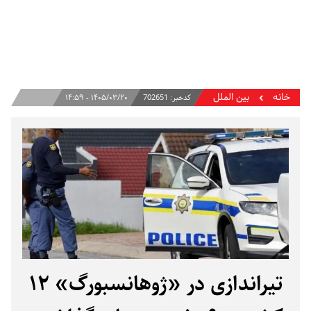
خانه
بین الملل
کدخبر:
702651
۱۴۰۵/۰۳/۲۰ - ۱۴:۵۹
تیراندازی در «ژوهانسبورگ» ۱۲