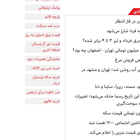
پیامک تبلیغاتی
ادی
پارچه قائم
 در فاز انتظار
درب ضد سرقت
ه فردا شارژ می‌شود
قیمت ورق استیل به روز
و تیر ۳ تا ۴ برابر شده؟
قیمت تور گرجستان
لحظه آخری
نمایندگی تعمیرات دوو
قعی فروش مرغ
خرید سی پی کالاف
ی آب روشن شد؛ تهران و مشهد در
خرید سکه پارسیان
ارزان
 سمند، ری‌را، ساینا و دنا
مرز خلوت برای اربعین
ین تاریخ رسما حذف می‌شود؛ تغییرات
خرید فالوور
 سوخت‌گیری
اجتماعی ۱۲۰۰ همت شد
 قیمت بنزین را اعلام می‌کند