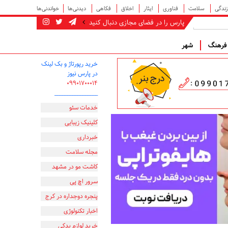
زندگی
سلامت
فناوری
ایثار
اخلاق
فکاهی
دیدنی‌ها
خواندنی‌ها
پارس را در فضای مجازی دنبال کنید
رهنگ
شهر
خرید رپورتاژ و بک لینک
در پارس نیوز
۰۹۹۰۱۷۰۰۰۱۴
_________________
خدمات سئو
کلینیک زیبایی
خبرداری
مجله سلامت
کاشت مو در مشهد
سرور اچ پی
پنجره دوجداره در کرج
اخبار تکنولوژی
خرید لوازم یدکی