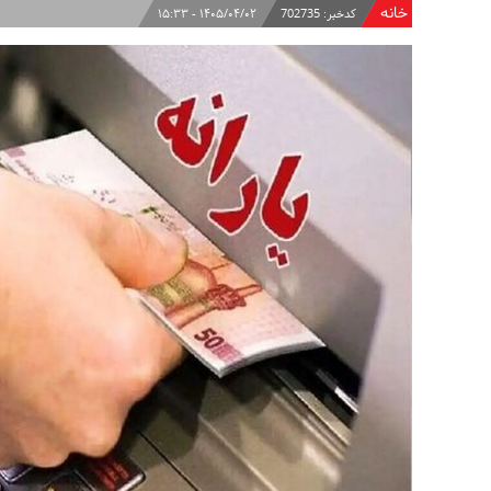
خانه
کدخبر:
702735
۱۴۰۵/۰۴/۰۲ - ۱۵:۳۳