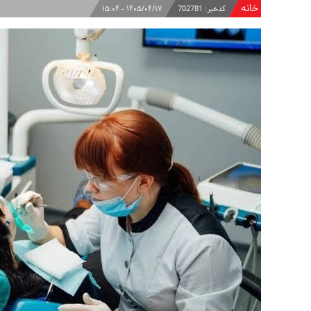
خانه
کدخبر:
702781
۱۴۰۵/۰۴/۱۷ - ۱۵:۰۴