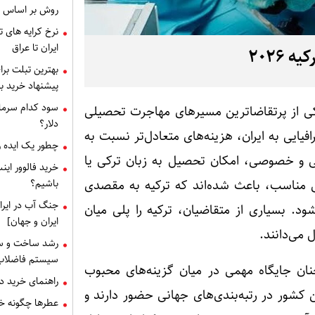
روش بر اساس 
ایران تا عراق
۲۰۲۶
بهترین تبلت برا
پیشنهاد خرید بر
سود کدام سرمای
کی از پرتقاضاترین مسیرهای مهاجرت تحصیلی
دلار؟
یایی به ایران، هزینه‌های متعادل‌تر نسبت به
چطور یک ایده را
لتی و خصوصی، امکان تحصیل به زبان ترکی یا
خرید فالوور این
 مناسب، باعث شده‌اند که ترکیه به مقصدی
باشیم؟
جنگ آب در ایرا
ود. بسیاری از متقاضیان، ترکیه را پلی میان
ایران و جهان]
 می‌دانند.
رشد ساخت و سا
سیستم فاضلاب
یه همچنان جایگاه مهمی در میان گزینه‌های محبوب
راهنمای خرید دریچه منهول : 
ن کشور در رتبه‌بندی‌های جهانی حضور دارند و
عطرها چگونه خا