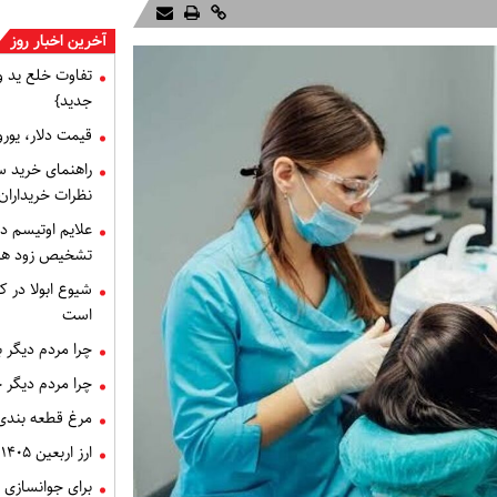
آخرین اخبار روز
تفاوت خلع ید 
جدید}
قیمت دلار، یورو و سایر 
راهنمای خرید س
نظرات خریداران
علایم اوتیسم د
تشخیص زود هنگام 
شیوع ابولا در کن
است
چرا مردم دیگر 
چرا مردم دیگر 
مرغ قطعه‌ بندی
ارز اربعین ۱۴۰۵، ثبت‌ نام و قیمت دینار
برای جوانسازی 