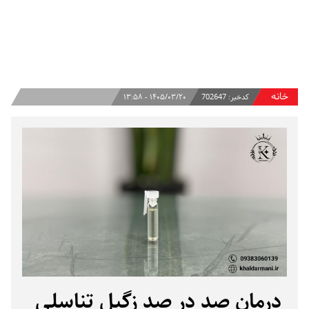
خانه
کدخبر:
702647
۱۴۰۵/۰۳/۲۰ - ۱۳:۵۸
درمان صد در صد زگیل تناسلی