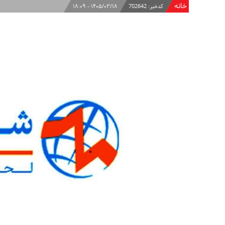
خانه
کدخبر:
702642
۱۴۰۵/۰۳/۱۸ - ۱۸:۰۹