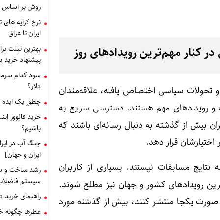
روش بر اساس 
ایران تا عراق
ر کنار مهم‌ترین رویدادهای روز
بهترین تبلت برا
پیشنهاد خرید بر
سود کدام سرمای
دلار؟
گ و تحولات سیاسی اختصاص یافته، علاقه‌مندان
چطور یک ایده را
لات و رویدادهای مهم هستند. دسترسی سریع به
خرید فالوور این
ن بیش از گذشته به دنبال رسانه‌ای باشند که
باشیم؟
 اختیارشان قرار دهد.
جنگ آب در ایرا
ایران و جهان]
ه نتایج مسابقات نیستند. بسیاری از کاربران
رشد ساخت و سا
سیستم فاضلاب
ترین رویدادهای کشور و جهان نیز مطلع شوند.
راهنمای خرید دریچه منهول : 
به صورت یکجا منتشر کنند، بیش از گذشته مورد
عطرها چگونه خا