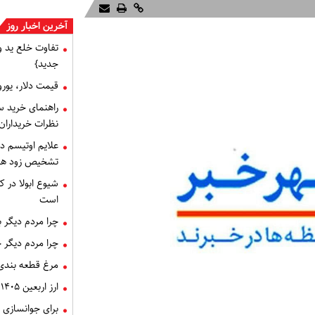
آخرین اخبار روز
تفاوت خلع ید 
جدید}
قیمت دلار، یورو و سایر 
راهنمای خرید س
نظرات خریداران
علایم اوتیسم د
تشخیص زود هنگام 
شیوع ابولا در کن
است
چرا مردم دیگر 
چرا مردم دیگر 
مرغ قطعه‌ بندی
ارز اربعین ۱۴۰۵، ثبت‌ نام و قیمت دینار
برای جوانسازی 